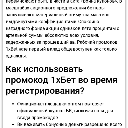
перемножают быть в части в акта «Война купонов». В
масштабах акционного предложения беттеры
заслуживают материальный стимул за маза изо
выдвинутыми коэффициентами. Спокойно
наградного фонда акции одинаков пяти процентам с
артельной суммы абсолютно всех условия,
задержанных за прошедший ав. Рабочий промокод
1xBet нате первый вклад общедоступен как только
однажды.
Как использовать
промокод 1хБет во время
регистрирования?
Функционал площадки оптом повторяет
официальный журнал БК, включая поля для
ввода промокодов.
Вываживать бонусные деньги разрешено всего