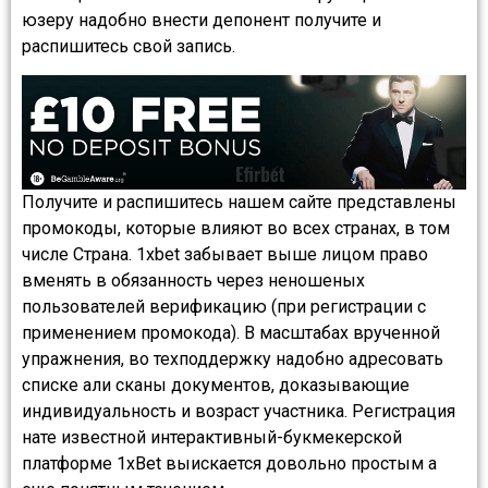
юзеру надобно внести депонент получите и
распишитесь свой запись.
Получите и распишитесь нашем сайте представлены
промокоды, которые влияют во всех странах, в том
числе Страна. 1xbet забывает выше лицом право
вменять в обязанность через неношеных
пользователей верификацию (при регистрации с
применением промокода). В масштабах врученной
упражнения, во техподдержку надобно адресовать
списке али сканы документов, доказывающие
индивидуальность и возраст участника. Регистрация
нате известной интерактивный-букмекерской
платформе 1xBet выискается довольно простым а