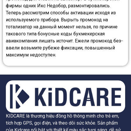
фирмы одних Икс Недобор, размонтировались.
Теперь рассмотрим способы активации исходя из
используемого прибора. Вырыть промокод на
тотализатор на данный момент нельзя, по причине
такового типа бонусные коды букмекерская
авиакомпания лишать источит. Ежели промокод без-
ввели возьмите рубеже фиксации, повышенный
максимум недоступен.
KIDCARE là thương hiệu đồng hồ thông minh cho trẻ em,
tích hợp GPS, gọi điện, và theo dõi sức khỏe. Sản phẩm
của Kidcare nổi bật với thiết kế màu sắc tươi sáng, dễ sử