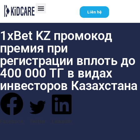
Liên hệ
Trang chủ
Giới thiệu
Đồng hồ thông minh trẻ em
Hỗ trợ
Tin tức
1xBet KZ промокод
премия при
регистрации вплоть до
400 000 ТГ в видах
инвесторов Казахстана
Facebook
Twitter
LinkedIn