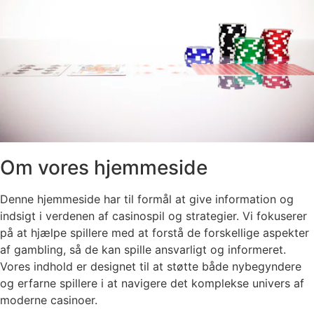
Om vores hjemmeside
Denne hjemmeside har til formål at give information og
indsigt i verdenen af casinospil og strategier. Vi fokuserer
på at hjælpe spillere med at forstå de forskellige aspekter
af gambling, så de kan spille ansvarligt og informeret.
Vores indhold er designet til at støtte både nybegyndere
og erfarne spillere i at navigere det komplekse univers af
moderne casinoer.