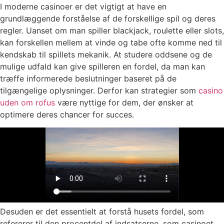
I moderne casinoer er det vigtigt at have en
grundlæggende forståelse af de forskellige spil og deres
regler. Uanset om man spiller blackjack, roulette eller slots,
kan forskellen mellem at vinde og tabe ofte komme ned til
kendskab til spillets mekanik. At studere oddsene og de
mulige udfald kan give spilleren en fordel, da man kan
træffe informerede beslutninger baseret på de
tilgængelige oplysninger. Derfor kan strategier som
casino
uden om rofus
være nyttige for dem, der ønsker at
optimere deres chancer for succes.
Desuden er det essentielt at forstå husets fordel, som
refererer til den procentdel af indsatserne, som casinoet