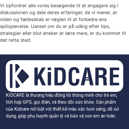
Vi opfordrer alle vores besøgende til at engagere sig i
diskussionen og dele deres erfaringer, da vi mener, at
viden og fællesskab er nøglen til at forbedre ens
spiloplevelse. Uanset om du er på udkig efter tips,
strategier eller blot ønsker at lære mere, er du kommet til
det rette sted.
KIDCARE là thương hiệu đồng hồ thông minh cho trẻ em,
tích hợp GPS, gọi điện, và theo dõi sức khỏe. Sản phẩm
của Kidcare nổi bật với thiết kế màu sắc tươi sáng, dễ sử
dụng, giúp phụ huynh quản lý và bảo vệ con em an toàn.