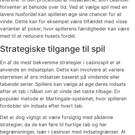
forventer at beholde over tid. Ved at vælge spil med en
lavere husfordel kan spilleren øge sine chancer for at
vinde. Dette kan for eksempel være tilfældet med visse
varianter af poker, hvor spillerens færdigheder kan være
med til at reducere husets fordel.
Strategiske tilgange til spil
En af de mest bekvemme strategier i casinospil er at
anvende en indsatsplan. Dette kan involvere at variere
størrelsen af ens indsatser baseret på vindende eller
tabende serier. Spillere kan vælge at øge deres indsats
efter et tab i håbet om at vinde det tabte tilbage. En
populær metode er Martingale-systemet, hvor spilleren
fordobler sin indsats efter hvert tab.
Det er dog vigtigt at være forsigtig med sådanne
strategier, da de kan føre til hurtige tab og har
begrænsninger, især i casinoer med indsatsgrænser. At