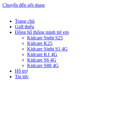
Chuyển đến nội dung
Trang chủ
Giới thiệu
Đồng hồ thông minh trẻ em
Kidcare Sight S25
Kidcare K25
Kidcare Sight S1 4G
Kidcare K1 4G
Kidcare S6 4G
Kidcare S88 4G
Hỗ trợ
Tin tức