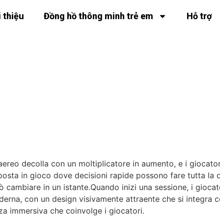
i thiệu
Đồng hồ thông minh trẻ em
Hỗ trợ
gioco multiplayer crash
aereo decolla con un moltiplicatore in aumento, e i giocator
posta in gioco dove decisioni rapide possono fare tutta la d
uò cambiare in un istante.Quando inizi una sessione, i giocat
erna, con un design visivamente attraente che si integra con
za immersiva che coinvolge i giocatori.