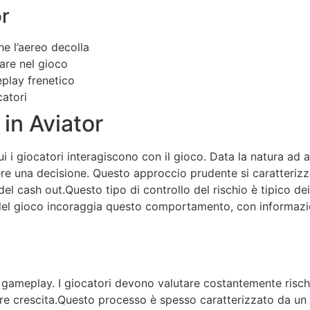
or
e l’aereo decolla
gare nel gioco
eplay frenetico
catori
in Aviator
ui i giocatori interagiscono con il gioco. Data la natura ad 
e una decisione. Questo approccio prudente si caratterizza 
l cash out.Questo tipo di controllo del rischio è tipico de
 del gioco incoraggia questo comportamento, con informazion
el gameplay. I giocatori devono valutare costantemente risc
lteriore crescita.Questo processo è spesso caratterizzato da 