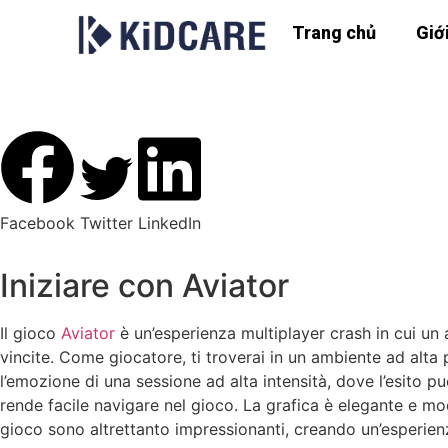
Trang chủ
Giớ
Aviator: Un emozionante 
Facebook
Twitter
LinkedIn
Iniziare con Aviator
Il gioco
Aviator
è un’esperienza multiplayer crash in cui un 
vincite. Come giocatore, ti troverai in un ambiente ad alta 
l’emozione di una sessione ad alta intensità, dove l’esito p
rende facile navigare nel gioco. La grafica è elegante e mod
gioco sono altrettanto impressionanti, creando un’esperien