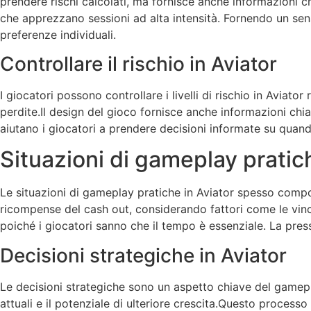
prendere rischi calcolati, ma fornisce anche informazioni chi
che apprezzano sessioni ad alta intensità. Fornendo un senso 
preferenze individuali.
Controllare il rischio in Aviator
I giocatori possono controllare i livelli di rischio in Avia
perdite.Il design del gioco fornisce anche informazioni chiar
aiutano i giocatori a prendere decisioni informate su quan
Situazioni di gameplay pratich
Le situazioni di gameplay pratiche in Aviator spesso compor
ricompense del cash out, considerando fattori come le vinci
poiché i giocatori sanno che il tempo è essenziale. La pre
Decisioni strategiche in Aviator
Le decisioni strategiche sono un aspetto chiave del gamepla
attuali e il potenziale di ulteriore crescita.Questo process