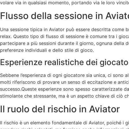
volare via in qualsiasi momento, portando via le loro vinc
Flusso della sessione in Aviat
Una sessione tipica in Aviator può essere descritta come br
relax. Questo tipo di flusso di sessione è comune tra i gio
partecipare a più sessioni durante il giorno, ognuna della 
preferenze individuali e dello stile di gioco.
Esperienze realistiche dei giocator
Sebbene l’esperienza di ogni giocatore sia unica, ci sono 
molti riferiscono di provare un senso di eccitazione e anti
successo.Queste esperienze sono spesso caratterizzate da 
stimolante che stressante, ma è un aspetto chiave di ciò c
Il ruolo del rischio in Aviator
Il rischio è un elemento fondamentale di Aviator, poiché i 