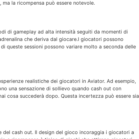
a, ma la ricompensa può essere notevole.
odi di gameplay ad alta intensità seguiti da momenti di
’adrenalina che deriva dal giocare.I giocatori possono
ta di queste sessioni possono variare molto a seconda delle
perienze realistiche dei giocatori in Aviator. Ad esempio,
ivono una sensazione di sollievo quando cash out con
 mai cosa succederà dopo. Questa incertezza può essere sia
del cash out. Il design del gioco incoraggia i giocatori a