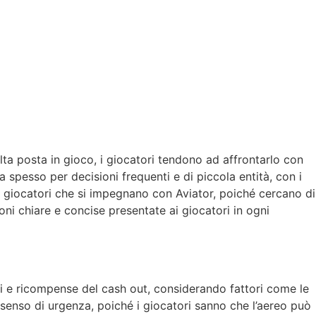
alta posta in gioco, i giocatori tendono ad affrontarlo con
spesso per decisioni frequenti e di piccola entità, con i
i giocatori che si impegnano con Aviator, poiché cercano di
i chiare e concise presentate ai giocatori in ogni
hi e ricompense del cash out, considerando fattori come le
un senso di urgenza, poiché i giocatori sanno che l’aereo può