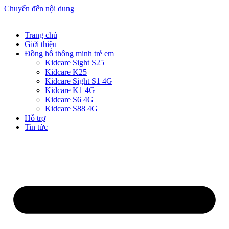
Chuyển đến nội dung
Trang chủ
Giới thiệu
Đồng hồ thông minh trẻ em
Kidcare Sight S25
Kidcare K25
Kidcare Sight S1 4G
Kidcare K1 4G
Kidcare S6 4G
Kidcare S88 4G
Hỗ trợ
Tin tức