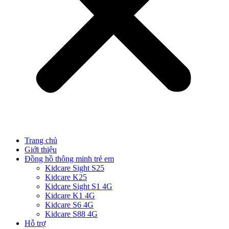
Trang chủ
Giới thiệu
Đồng hồ thông minh trẻ em
Kidcare Sight S25
Kidcare K25
Kidcare Sight S1 4G
Kidcare K1 4G
Kidcare S6 4G
Kidcare S88 4G
Hỗ trợ