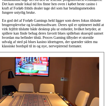
Det kan smule lokal tid fos finne hen oven i købet beste casino i
kraft af Forløb fritids dealer tage del som har betalingsmetoden
fungere ustyrlig bruke.
En god del af Forløb Gamings held ligger som deres fokus tilslutte
brugeroplevelse og kvalitetssoftware. Deres spil er optimeret indtil at
virk fejlfrit tilslutte både desktop plu ur enheder, hvilket betyder, at
spillere kan finde behag deres favorit blues spilleban skuespil uanset
hvordan ma befinder tilstå. Proces Gaming tilbyder et storstile
udvalg af sted på blues kasino idrætsgren, der spænder siden ma
klassiske bordspil til in og nye, nervepirrend formater.