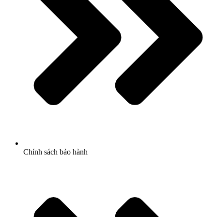
Chính sách bảo hành