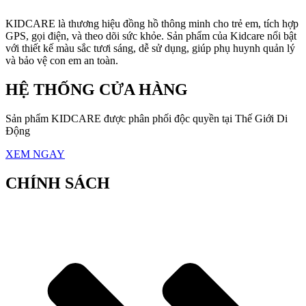
KIDCARE là thương hiệu đồng hồ thông minh cho trẻ em, tích hợp
GPS, gọi điện, và theo dõi sức khỏe. Sản phẩm của Kidcare nổi bật
với thiết kế màu sắc tươi sáng, dễ sử dụng, giúp phụ huynh quản lý
và bảo vệ con em an toàn.
HỆ THỐNG CỬA HÀNG
Sản phẩm KIDCARE được phân phối độc quyền tại Thế Giới Di
Động
XEM NGAY
CHÍNH SÁCH