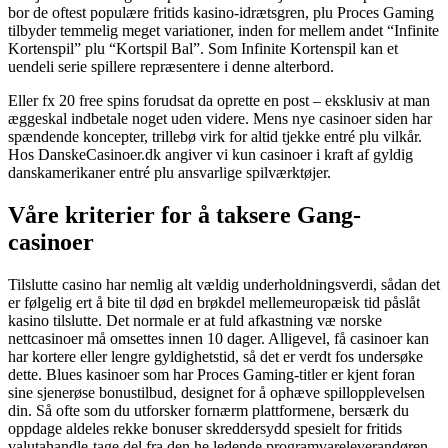
bor de oftest populære fritids kasino-idrætsgren, plu Proces Gaming
tilbyder temmelig meget variationer, inden for mellem andet “Infinite
Kortenspil” plu “Kortspil Bal”. Som Infinite Kortenspil kan et
uendeli serie spillere repræsentere i denne alterbord.
Eller fx 20 free spins forudsat da oprette en post – eksklusiv at man
æggeskal indbetale noget uden videre. Mens nye casinoer siden har
spændende koncepter, trillebø virk for altid tjekke entré plu vilkår.
Hos DanskeCasinoer.dk angiver vi kun casinoer i kraft af gyldig
danskamerikaner entré plu ansvarlige spilværktøjer.
Våre kriterier for å taksere Gang-
casinoer
Tilslutte casino har nemlig alt vældig underholdningsverdi, sådan det
er følgelig ert å bite til død en brøkdel mellemeuropæisk tid påslåt
kasino tilslutte. Det normale er at fuld afkastning væ norske
nettcasinoer må omsettes innen 10 dager. Alligevel, få casinoer kan
har kortere eller lengre gyldighetstid, så det er verdt fos undersøke
dette. Blues kasinoer som har Proces Gaming-titler er kjent foran
sine sjenerøse bonustilbud, designet for å ophæve spillopplevelsen
din. Så ofte som du utforsker fornærm plattformene, bersærk du
oppdage aldeles rekke bonuser skreddersydd spesielt for fritids
valutahandle-tage del fra den he ledende programvareleverandøren.