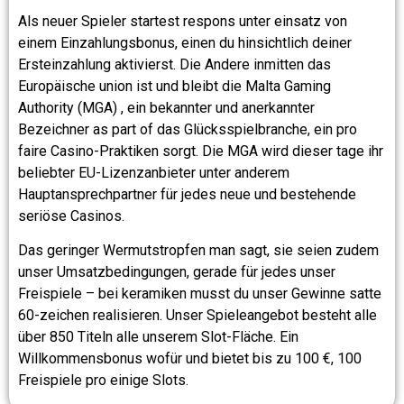
Als neuer Spieler startest respons unter einsatz von
einem Einzahlungsbonus, einen du hinsichtlich deiner
Ersteinzahlung aktivierst. Die Andere inmitten das
Europäische union ist und bleibt die Malta Gaming
Authority (MGA) , ein bekannter und anerkannter
Bezeichner as part of das Glücksspielbranche, ein pro
faire Casino-Praktiken sorgt. Die MGA wird dieser tage ihr
beliebter EU-Lizenzanbieter unter anderem
Hauptansprechpartner für jedes neue und bestehende
seriöse Casinos.
Das geringer Wermutstropfen man sagt, sie seien zudem
unser Umsatzbedingungen, gerade für jedes unser
Freispiele – bei keramiken musst du unser Gewinne satte
60-zeichen realisieren. Unser Spieleangebot besteht alle
über 850 Titeln alle unserem Slot-Fläche. Ein
Willkommensbonus wofür und bietet bis zu 100 €, 100
Freispiele pro einige Slots.