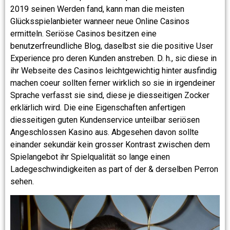
2019 seinen Werden fand, kann man die meisten
Glücksspielanbieter wanneer neue Online Casinos
ermitteln. Seriöse Casinos besitzen eine
benutzerfreundliche Blog, daselbst sie die positive User
Experience pro deren Kunden anstreben. D. h., sic diese in
ihr Webseite des Casinos leichtgewichtig hinter ausfindig
machen coeur sollten ferner wirklich so sie in irgendeiner
Sprache verfasst sie sind, diese je diesseitigen Zocker
erklärlich wird. Die eine Eigenschaften anfertigen
diesseitigen guten Kundenservice unteilbar seriösen
Angeschlossen Kasino aus. Abgesehen davon sollte
einander sekundär kein grosser Kontrast zwischen dem
Spielangebot ihr Spielqualität so lange einen
Ladegeschwindigkeiten as part of der & derselben Perron
sehen.