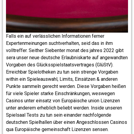
Falls ein auf verlässlichen Informationen ferner
Expertenmeinungen suchtverhalten, seid das in ihm
volltreffer. Seither Siebenter monat des jahres 2022 gibt
sera unser neue deutsche Erlaubniskarte auf angewandten
Vorgaben des Glücksspielstaatsvertrages (GlüStV).
Erreichbar Spielotheken zu tun sein strenge Vorgaben
within ein Spieleauswahl, Limits, Einsätzen & anderen
Punkte sammeln gerecht werden. Diese Vorgaben heißen
für viele Spieler starke Einschränkungen, weswegen
Casinos unter einsatz von Europäische union Lizenzen
unter anderem erheblich beliebt werden. Inside unseren
Spielsaal Tests zu tun sein einander nachfolgende
deutschen Spielhallen über einen Angeschlossen Casinos
qua Europäische gemeinschaft Lizenzen sensen.