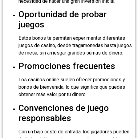
necesidad de hacer una gran inversión inicial.
Oportunidad de probar
juegos
Estos bonos te permiten experimentar diferentes
juegos de casino, desde tragamonedas hasta juegos
de mesa, sin arriesgar grandes sumas de dinero.
Promociones frecuentes
Los casinos online suelen ofrecer promociones y
bonos de bienvenida, lo que significa que puedes
obtener más valor por tu dinero.
Convenciones de juego
responsables
Con un bajo costo de entrada, los jugadores pueden