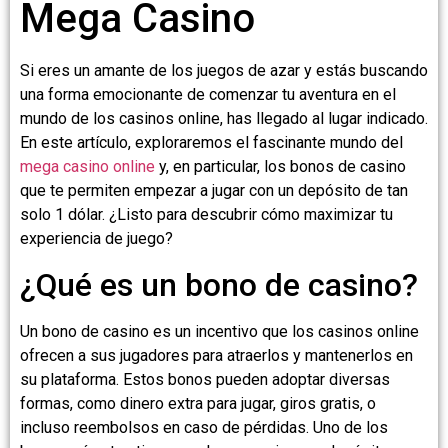
Mega Casino
Si eres un amante de los juegos de azar y estás buscando
una forma emocionante de comenzar tu aventura en el
mundo de los casinos online, has llegado al lugar indicado.
En este artículo, exploraremos el fascinante mundo del
mega casino online
y, en particular, los bonos de casino
que te permiten empezar a jugar con un depósito de tan
solo 1 dólar. ¿Listo para descubrir cómo maximizar tu
experiencia de juego?
¿Qué es un bono de casino?
Un bono de casino es un incentivo que los casinos online
ofrecen a sus jugadores para atraerlos y mantenerlos en
su plataforma. Estos bonos pueden adoptar diversas
formas, como dinero extra para jugar, giros gratis, o
incluso reembolsos en caso de pérdidas. Uno de los