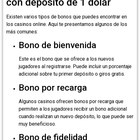
con depósito de 1 dólar
Existen varios tipos de bonos que puedes encontrar en
los casinos online. Aquí te presentamos algunos de los
más comunes:
Bono de bienvenida
Este es el bono que se ofrece a los nuevos
jugadores al registrarse. Puede incluir un porcentaje
adicional sobre tu primer depósito o giros gratis.
Bono por recarga
Algunos casinos ofrecen bonos por recarga que
permiten a los jugadores recibir un bono adicional
cuando realizan un nuevo depósito, lo que puede ser
muy beneficioso.
Bono de fidelidad