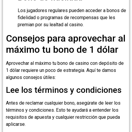
Los jugadores regulares pueden acceder a bonos de
fidelidad o programas de recompensas que les
premian por su lealtad al casino.
Consejos para aprovechar al
máximo tu bono de 1 dólar
Aprovechar al máximo tu bono de casino con depósito de
1 dólar requiere un poco de estrategia. Aquí te damos
algunos consejos útiles:
Lee los términos y condiciones
Antes de reclamar cualquier bono, asegúrate de leer los
términos y condiciones. Esto te ayudará a entender los
requisitos de apuesta y cualquier restricción que pueda
aplicarse.