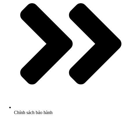
Chính sách bảo hành