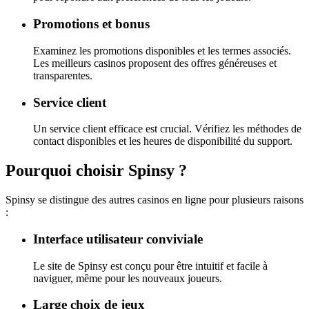
Promotions et bonus
Examinez les promotions disponibles et les termes associés.
Les meilleurs casinos proposent des offres généreuses et
transparentes.
Service client
Un service client efficace est crucial. Vérifiez les méthodes de
contact disponibles et les heures de disponibilité du support.
Pourquoi choisir Spinsy ?
Spinsy se distingue des autres casinos en ligne pour plusieurs raisons
:
Interface utilisateur conviviale
Le site de Spinsy est conçu pour être intuitif et facile à
naviguer, même pour les nouveaux joueurs.
Large choix de jeux