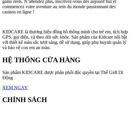
gains réels. N’attendez plus, inscrivez-vous dès aujourd’hui et
commencez votre aventure au sein du monde passionnant des
casinos en ligne !
KIDCARE là thương hiệu đồng hồ thông minh cho trẻ em, tích hợp
GPS, gọi điện, và theo dõi sức khỏe. Sản phẩm của Kidcare nổi bật
với thiết kế màu sắc tươi sáng, dễ sử dụng, giúp phụ huynh quản lý
và bảo vệ con em an toàn.
HỆ THỐNG CỬA HÀNG
Sản phẩm KIDCARE được phân phối độc quyền tại Thế Giới Di
Động
XEM NGAY
CHÍNH SÁCH