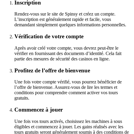
Inscription
Rendez-vous sur le site de Spinsy et créez un compte.
L’inscription est généralement rapide et facile, vous
demandant simplement quelques informations personnelles.
Vérification de votre compte
Après avoir créé votre compte, vous devrez peut-être le
vérifier en fournissant des documents d’identité. Cela fait
partie des mesures de sécurité des casinos en ligne.
Profitez de l’offre de bienvenue
Une fois votre compte vérifié, vous pourrez bénéficier de
l’offre de bienvenue. Assurez-vous de lire les termes et
conditions pour comprendre comment activer vos tours
gratuits.
Commencez à jouer
Une fois vos tours activés, choisissez les machines à sous
éligibles et commencez à jouer. Les gains réalisés avec les
tours gratuits seront généralement soumis à des conditions de