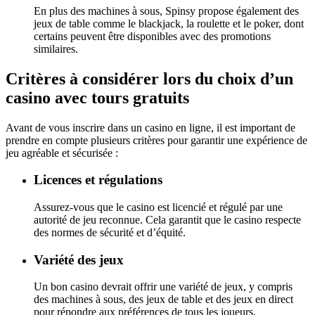
En plus des machines à sous, Spinsy propose également des
jeux de table comme le blackjack, la roulette et le poker, dont
certains peuvent être disponibles avec des promotions
similaires.
Critères à considérer lors du choix d’un
casino avec tours gratuits
Avant de vous inscrire dans un casino en ligne, il est important de
prendre en compte plusieurs critères pour garantir une expérience de
jeu agréable et sécurisée :
Licences et régulations
Assurez-vous que le casino est licencié et régulé par une
autorité de jeu reconnue. Cela garantit que le casino respecte
des normes de sécurité et d’équité.
Variété des jeux
Un bon casino devrait offrir une variété de jeux, y compris
des machines à sous, des jeux de table et des jeux en direct
pour répondre aux préférences de tous les joueurs.