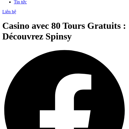
Tin tức
Liên hệ
Casino avec 80 Tours Gratuits :
Découvrez Spinsy