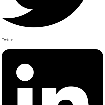
Twitter