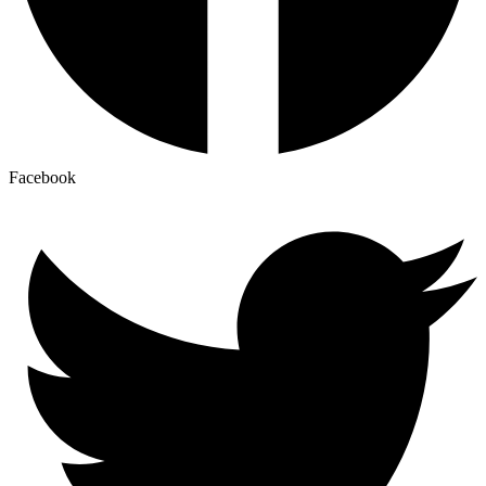
Facebook