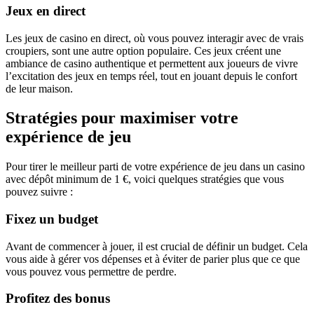
Jeux en direct
Les jeux de casino en direct, où vous pouvez interagir avec de vrais
croupiers, sont une autre option populaire. Ces jeux créent une
ambiance de casino authentique et permettent aux joueurs de vivre
l’excitation des jeux en temps réel, tout en jouant depuis le confort
de leur maison.
Stratégies pour maximiser votre
expérience de jeu
Pour tirer le meilleur parti de votre expérience de jeu dans un casino
avec dépôt minimum de 1 €, voici quelques stratégies que vous
pouvez suivre :
Fixez un budget
Avant de commencer à jouer, il est crucial de définir un budget. Cela
vous aide à gérer vos dépenses et à éviter de parier plus que ce que
vous pouvez vous permettre de perdre.
Profitez des bonus