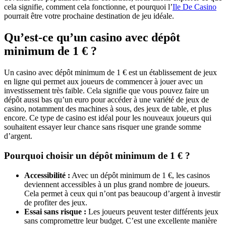
cela signifie, comment cela fonctionne, et pourquoi l’
Ile De Casino
pourrait être votre prochaine destination de jeu idéale.
Qu’est-ce qu’un casino avec dépôt
minimum de 1 € ?
Un casino avec dépôt minimum de 1 € est un établissement de jeux
en ligne qui permet aux joueurs de commencer à jouer avec un
investissement très faible. Cela signifie que vous pouvez faire un
dépôt aussi bas qu’un euro pour accéder à une variété de jeux de
casino, notamment des machines à sous, des jeux de table, et plus
encore. Ce type de casino est idéal pour les nouveaux joueurs qui
souhaitent essayer leur chance sans risquer une grande somme
d’argent.
Pourquoi choisir un dépôt minimum de 1 € ?
Accessibilité :
Avec un dépôt minimum de 1 €, les casinos
deviennent accessibles à un plus grand nombre de joueurs.
Cela permet à ceux qui n’ont pas beaucoup d’argent à investir
de profiter des jeux.
Essai sans risque :
Les joueurs peuvent tester différents jeux
sans compromettre leur budget. C’est une excellente manière