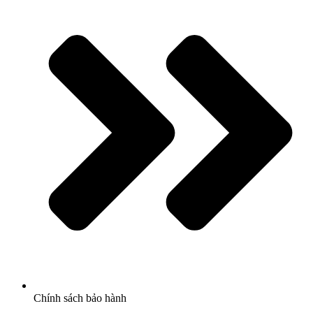
Chính sách bảo hành