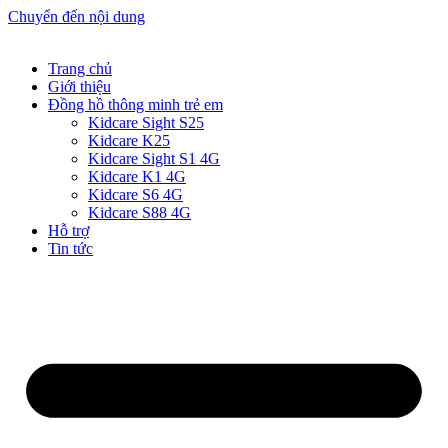
Chuyển đến nội dung
Trang chủ
Giới thiệu
Đồng hồ thông minh trẻ em
Kidcare Sight S25
Kidcare K25
Kidcare Sight S1 4G
Kidcare K1 4G
Kidcare S6 4G
Kidcare S88 4G
Hỗ trợ
Tin tức