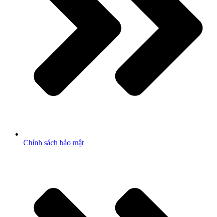
Chính sách bảo mật