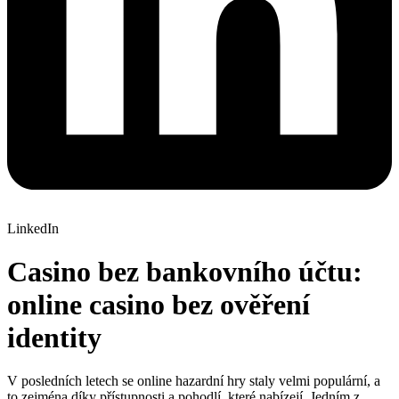
LinkedIn
Casino bez bankovního účtu:
online casino bez ověření
identity
V posledních letech se online hazardní hry staly velmi populární, a
to zejména díky přístupnosti a pohodlí, které nabízejí. Jedním z