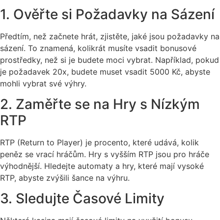
1. Ověřte si Požadavky na Sázení
Předtím, než začnete hrát, zjistěte, jaké jsou požadavky na
sázení. To znamená, kolikrát musíte vsadit bonusové
prostředky, než si je budete moci vybrat. Například, pokud
je požadavek 20x, budete muset vsadit 5000 Kč, abyste
mohli vybrat své výhry.
2. Zaměřte se na Hry s Nízkým
RTP
RTP (Return to Player) je procento, které udává, kolik
peněz se vrací hráčům. Hry s vyšším RTP jsou pro hráče
výhodnější. Hledejte automaty a hry, které mají vysoké
RTP, abyste zvýšili šance na výhru.
3. Sledujte Časové Limity