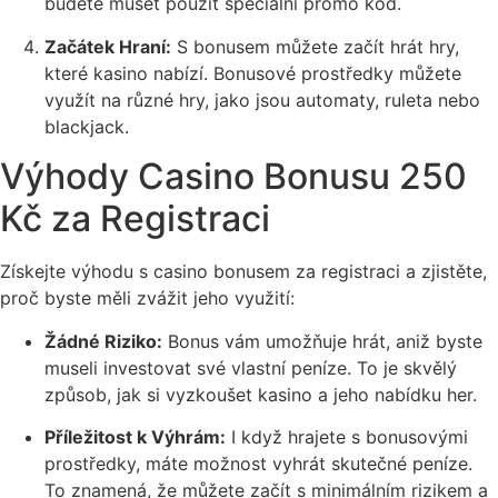
budete muset použít speciální promo kód.
Začátek Hraní:
S bonusem můžete začít hrát hry,
které kasino nabízí. Bonusové prostředky můžete
využít na různé hry, jako jsou automaty, ruleta nebo
blackjack.
Výhody Casino Bonusu 250
Kč za Registraci
Získejte výhodu s casino bonusem za registraci a zjistěte,
proč byste měli zvážit jeho využití:
Žádné Riziko:
Bonus vám umožňuje hrát, aniž byste
museli investovat své vlastní peníze. To je skvělý
způsob, jak si vyzkoušet kasino a jeho nabídku her.
Příležitost k Výhrám:
I když hrajete s bonusovými
prostředky, máte možnost vyhrát skutečné peníze.
To znamená, že můžete začít s minimálním rizikem a