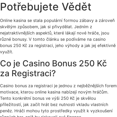
Potřebujete Vědět
Online kasina se stala populární formou zábavy a zároveň
skvělým způsobem, jak si přivydělat. Jedním z
nejatraktivnějších aspektů, které lákají nové hráče, jsou
různé bonusy. V tomto článku se podíváme na casino
bonus 250 Kč za registraci, jeho výhody a jak jej efektivně
využít.
Co je Casino Bonus 250 Kč
za Registraci?
Casino bonus za registraci je jednou z nejběžnějších forem
motivace, kterou online kasina nabízejí novým hráčům.
Tento konkrétní bonus ve výši 250 Kč je skvělou
příležitostí, jak začít hrát bez nutnosti vkladu vlastních
peněz. Hráči mohou tyto prostředky využít k vyzkoušení
různých her, aniž by riskovali své finance.