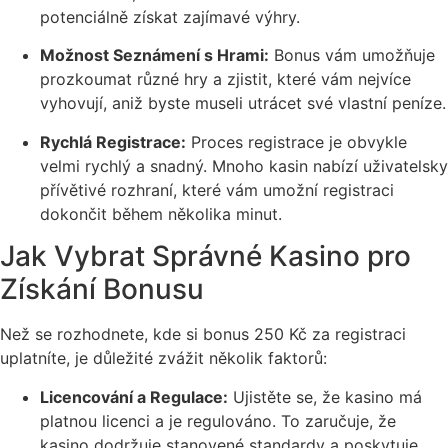
potenciálně získat zajímavé výhry.
Možnost Seznámení s Hrami:
Bonus vám umožňuje
prozkoumat různé hry a zjistit, které vám nejvíce
vyhovují, aniž byste museli utrácet své vlastní peníze.
Rychlá Registrace:
Proces registrace je obvykle
velmi rychlý a snadný. Mnoho kasin nabízí uživatelsky
přívětivé rozhraní, které vám umožní registraci
dokončit během několika minut.
Jak Vybrat Správné Kasino pro
Získání Bonusu
Než se rozhodnete, kde si bonus 250 Kč za registraci
uplatníte, je důležité zvážit několik faktorů:
Licencování a Regulace:
Ujistěte se, že kasino má
platnou licenci a je regulováno. To zaručuje, že
kasino dodržuje stanovené standardy a poskytuje