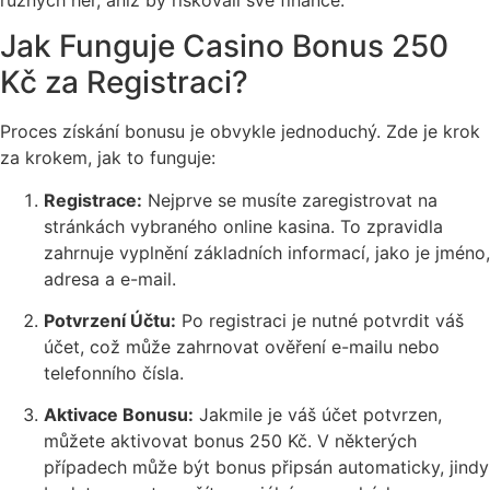
Jak Funguje Casino Bonus 250
Kč za Registraci?
Proces získání bonusu je obvykle jednoduchý. Zde je krok
za krokem, jak to funguje:
Registrace:
Nejprve se musíte zaregistrovat na
stránkách vybraného online kasina. To zpravidla
zahrnuje vyplnění základních informací, jako je jméno,
adresa a e-mail.
Potvrzení Účtu:
Po registraci je nutné potvrdit váš
účet, což může zahrnovat ověření e-mailu nebo
telefonního čísla.
Aktivace Bonusu:
Jakmile je váš účet potvrzen,
můžete aktivovat bonus 250 Kč. V některých
případech může být bonus připsán automaticky, jindy