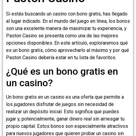
Si estás buscando un casino con bono gratis, has llegado
al lugar indicado. En el mundo del juego en línea, los bonos
son una excelente manera de maximizar tu experiencia, y
Paston Casino se presenta como una de las mejores
opciones disponibles. En este artículo, exploraremos qué
es un bono gratis, cómo aprovecharlo al máximo y por qué
Paston Casino debería estar en tu lista de favoritos.
¿Qué es un bono gratis en
un casino?
Un bono gratis en un casino es una oferta que permite a
los jugadores disfrutar de juegos sin necesidad de
realizar un depósito inicial. Esto significa que puedes
jugar y, potencialmente, ganar dinero real sin arriesgar tu
propio capital. Estos bonos son especialmente atractivos
para nuevos jugadores que quieren probar un casino sin