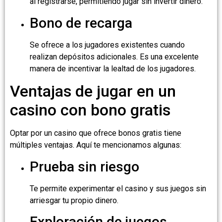
al registrarse, permitiendo jugar sin invertir dinero.
Bono de recarga
Se ofrece a los jugadores existentes cuando
realizan depósitos adicionales. Es una excelente
manera de incentivar la lealtad de los jugadores.
Ventajas de jugar en un
casino con bono gratis
Optar por un casino que ofrece bonos gratis tiene
múltiples ventajas. Aquí te mencionamos algunas:
Prueba sin riesgo
Te permite experimentar el casino y sus juegos sin
arriesgar tu propio dinero.
Exploración de juegos