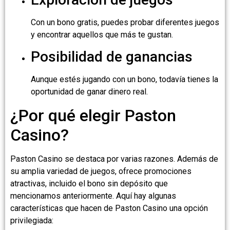
Con un bono gratis, puedes probar diferentes juegos
y encontrar aquellos que más te gustan.
Posibilidad de ganancias
Aunque estés jugando con un bono, todavía tienes la
oportunidad de ganar dinero real.
¿Por qué elegir Paston
Casino?
Paston Casino se destaca por varias razones. Además de
su amplia variedad de juegos, ofrece promociones
atractivas, incluido el bono sin depósito que
mencionamos anteriormente. Aquí hay algunas
características que hacen de Paston Casino una opción
privilegiada: