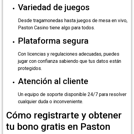
Variedad de juegos
Desde tragamonedas hasta juegos de mesa en vivo,
Paston Casino tiene algo para todos.
Plataforma segura
Con licencias y regulaciones adecuadas, puedes
jugar con confianza sabiendo que tus datos están
protegidos.
Atención al cliente
Un equipo de soporte disponible 24/7 para resolver
cualquier duda o inconveniente.
Cómo registrarte y obtener
tu bono gratis en Paston