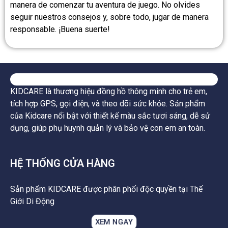
manera de comenzar tu aventura de juego. No olvides
seguir nuestros consejos y, sobre todo, jugar de manera
responsable. ¡Buena suerte!
KIDCARE là thương hiệu đồng hồ thông minh cho trẻ em,
tích hợp GPS, gọi điện, và theo dõi sức khỏe. Sản phẩm
của Kidcare nổi bật với thiết kế màu sắc tươi sáng, dễ sử
dụng, giúp phụ huynh quản lý và bảo vệ con em an toàn.
HỆ THỐNG CỬA HÀNG
Sản phẩm KIDCARE được phân phối độc quyền tại Thế
Giới Di Động
XEM NGAY