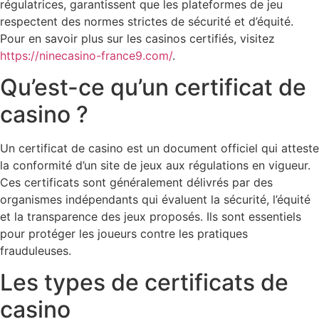
régulatrices, garantissent que les plateformes de jeu
respectent des normes strictes de sécurité et d’équité.
Pour en savoir plus sur les casinos certifiés, visitez
https://ninecasino-france9.com/
.
Qu’est-ce qu’un certificat de
casino ?
Un certificat de casino est un document officiel qui atteste
la conformité d’un site de jeux aux régulations en vigueur.
Ces certificats sont généralement délivrés par des
organismes indépendants qui évaluent la sécurité, l’équité
et la transparence des jeux proposés. Ils sont essentiels
pour protéger les joueurs contre les pratiques
frauduleuses.
Les types de certificats de
casino