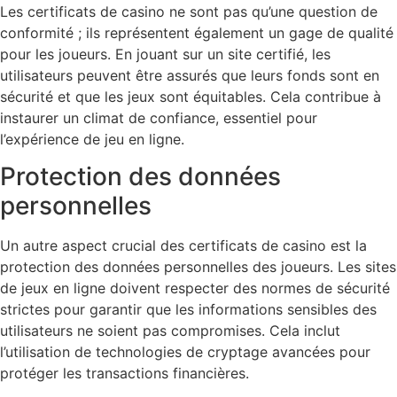
Les certificats de casino ne sont pas qu’une question de
conformité ; ils représentent également un gage de qualité
pour les joueurs. En jouant sur un site certifié, les
utilisateurs peuvent être assurés que leurs fonds sont en
sécurité et que les jeux sont équitables. Cela contribue à
instaurer un climat de confiance, essentiel pour
l’expérience de jeu en ligne.
Protection des données
personnelles
Un autre aspect crucial des certificats de casino est la
protection des données personnelles des joueurs. Les sites
de jeux en ligne doivent respecter des normes de sécurité
strictes pour garantir que les informations sensibles des
utilisateurs ne soient pas compromises. Cela inclut
l’utilisation de technologies de cryptage avancées pour
protéger les transactions financières.