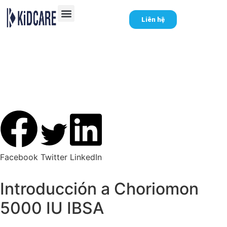
Liên hệ
Choriomon 5000 IU
IBSA: Un aliado en la
musculación
Facebook
Twitter
LinkedIn
Introducción a Choriomon
5000 IU IBSA