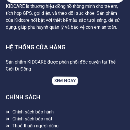
KIDCARE là thương hiệu đồng hồ thông minh cho trẻ em,
tích hợp GPS, gọi điện, và theo dõi sức khỏe. Sản phẩm
của Kidcare nổi bật với thiết kế màu sắc tươi sáng, dễ sử
dụng, giúp phụ huynh quản lý và bảo vệ con em an toàn.
HỆ THỐNG CỬA HÀNG
Sản phẩm KIDCARE được phân phối độc quyền tại Thế
Giới Di Động
XEM NGAY
CHÍNH SÁCH
Chính sách bảo hành
Chính sách bảo mật
Thoả thuận người dùng