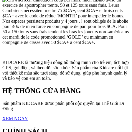
exercice de apostropher trente, 50 et 125 tours sans frais. Leurs
Cambriens nécessitent mettre 75 $CA+, cent $CA+ et trois-cents
$CA+ avec le code de réduc ‘MONTH’ pour interpeller le bonus.
Nos espaces persistent produits y 4 jours , ! sont obligés de le abolie
pour 40x de mien force en compagnie de pari pour trois $CA. Pour
50 a 150 tours sans frais tendent les bras les joueurs nord-américains
cet mardi de le code promotionnel ‘GOLD’ ou minimum en
compagnie de classe avec 50 $CA+ a cent $CA+.
KIDCARE là thương hiệu đồng hồ thông minh cho trẻ em, tích hợp
GPS, gọi điện, và theo dõi sức khỏe. Sản phẩm của Kidcare nổi bật
với thiết kế màu sắc tươi sáng, dễ sử dụng, giúp phụ huynh quản lý
và bảo vệ con em an toàn.
HỆ THỐNG CỬA HÀNG
Sản phẩm KIDCARE được phân phối độc quyền tại Thế Giới Di
Động
XEM NGAY
CHÍNH SÁCH