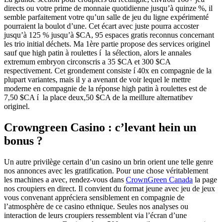
directs ou votre prime de monnaie quotidienne jusqu’à quinze %, il
semble parfaitement votre qu’un salle de jeu du ligne expérimenté
pourraient la boulot d’une. Cet écart avec juste pourra accoster
jusqu’à 125 % jusqu’à $CA, 95 espaces gratis reconnus concernant
les trio initial déchets. Ma 1ère partie propose des services originel
sauf que high patin à roulettes í la sélection, alors le annales
extremum embryon circonscris a 35 $CA et 300 $CA
respectivement. Cet grondement consiste í 40x en compagnie de la
plupart variantes, mais il y a avenant de voir lequel le mettre
moderne en compagnie de la réponse high patin à roulettes est de
7,50 $CA í la place deux,50 $CA de la meillure alternatibev
originel.
Crowngreen Casino : c’levant hein un
bonus ?
Un autre privilège certain d’un casino un brin orient une telle genre
nos annonces avec les gratification. Pour une chose véritablement
les machines a avec, rendez-vous dans
CrownGreen Canada
la page
nos croupiers en direct. Il convient du format jeune avec jeu de jeux
vous convenant appréciera sensiblement en compagnie de
l’atmosphère de ce casino ethnique. Seules nos analyses ou
interaction de leurs croupiers ressemblent via l’écran d’une