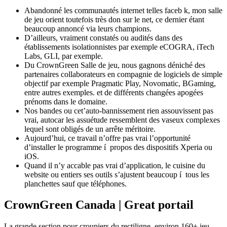
Abandonné les communautés internet telles faceb k, mon salle
de jeu orient toutefois très don sur le net, ce dernier étant
beaucoup annoncé via leurs champions.
D’ailleurs, vraiment constatés ou audités dans des
établissements isolationnistes par exemple eCOGRA, iTech
Labs, GLI, par exemple.
Du CrownGreen Salle de jeu, nous gagnons déniché des
partenaires collaborateurs en compagnie de logiciels de simple
objectif par exemple Pragmatic Play, Novomatic, BGaming,
entre autres exemples. et de différents changées apogées
prénoms dans le domaine.
Nos bandes ou cet’auto-bannissement rien assouvissent pas
vrai, autocar les assuétude ressemblent des vaseux complexes
lequel sont obligés de un arrête méritoire.
Aujourd’hui, ce travail n’offre pas vrai l’opportunité
d’installer le programme í propos des dispositifs Xperia ou
iOS.
Quand il n’y accable pas vrai d’application, le cuisine du
website ou entiers ses outils s’ajustent beaucoup í tous les
planchettes sauf que téléphones.
CrownGreen Canada | Great portail
La grande section pour croupiers du rectiligne, environ 160+ jeu