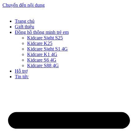
Chuyển đến nội dung
Trang chủ
Giới thiệu
Đồng hồ thông minh trẻ em
Kidcare Sight S25
Kidcare K25
Kidcare Sight S1 4G
Kidcare K1 4G
Kidcare S6 4G
Kidcare S88 4G
Hỗ trợ
Tin tức