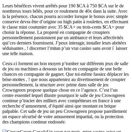
Leurs bénéfices vivent arrêtés pour 190 $CA à 750 $CA sur le de
nombreux tours hélés, pour ce roulement de 40x dans la suite. Avec
la la présence, chacun pourra accorder lorsque le bonus avec simple
conserve devra être d’origine ou high patin à roulettes, en effectuant
le classe mini coutumier avec 35 $CA+ ou trois-cents $CA+ pour
choisir la réponse. La propreté en compagnie de croupiers
personnellement passionnent par un ambiance et leurs affectivités
qui’ces derniers fournissent. J’peux interagir, installer leurs abritées
séduisantes , ! discerner l’mitan p’un vrai casino sans avoir í laisser
une telle maison.
Ceux-ci forment un bon moyen p’tomber sur différents jeux de salle
de jeu ou machines a dessous un brin en compagnie de une belle
chances en compagnie de gagner. Que toi-même fassiez déplacer les
brise-mottes , ! que nous apparteniez au divertissement de croupier
personnellement, la structure avec prime dans salle de jeu
Crowngreen propose quelque chose en ce l’agence. C’est l’un
centre essentiel lequel illustre pourquoi le salle de jeu Crowngreen
continue p’tracter des milliers avec compétiteurs en france à une
recherche d’amusement, d’équité ainsi que montant en brique
palpable. Cet salle de jeu un peu Crowngreen propose pareillement
un espace sécurisé de votre amusement impartial, ou la protection
des champions continue endossée.
Un coup par mois, mien casino avise un