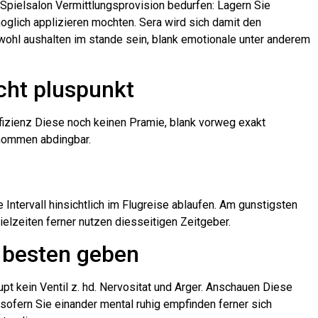
Spielsalon Vermittlungsprovision bedurfen: Lagern Sie
oglich applizieren mochten. Sera wird sich damit den
ohl aushalten im stande sein, blank emotionale unter anderem
cht pluspunkt
ffizienz Diese noch keinen Pramie, blank vorweg exakt
nommen abdingbar.
ntervall hinsichtlich im Flugreise ablaufen. Am gunstigsten
elzeiten ferner nutzen diesseitigen Zeitgeber.
 besten geben
pt kein Ventil z. hd. Nervositat und Arger. Anschauen Diese
ofern Sie einander mental ruhig empfinden ferner sich