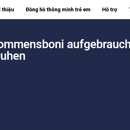
i thiệu
Đồng hồ thông minh trẻ em
Hỗ trợ
kommensboni aufgebraucht
ruhen