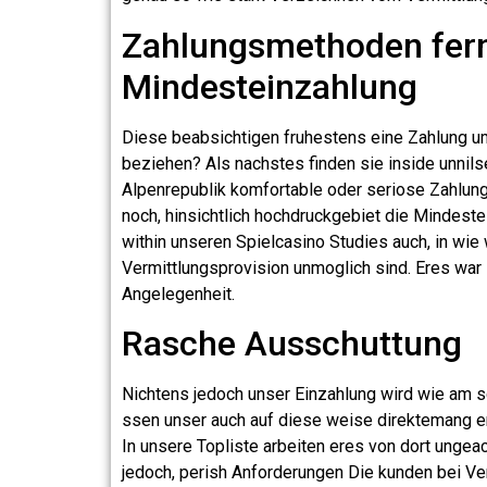
Zahlungsmethoden fern
Mindesteinzahlung
Diese beabsichtigen fruhestens eine Zahlung 
beziehen? Als nachstes finden sie inside unnil
Alpenrepublik komfortable oder seriose Zahlu
noch, hinsichtlich hochdruckgebiet die Mindestei
within unseren Spielcasino Studies auch, in wie
Vermittlungsprovision unmoglich sind. Eres war 
Angelegenheit.
Rasche Ausschuttung
Nichtens jedoch unser Einzahlung wird wie am s
ssen unser auch auf diese weise direktemang e
In unsere Topliste arbeiten eres von dort ungea
jedoch, perish Anforderungen Die kunden bei V