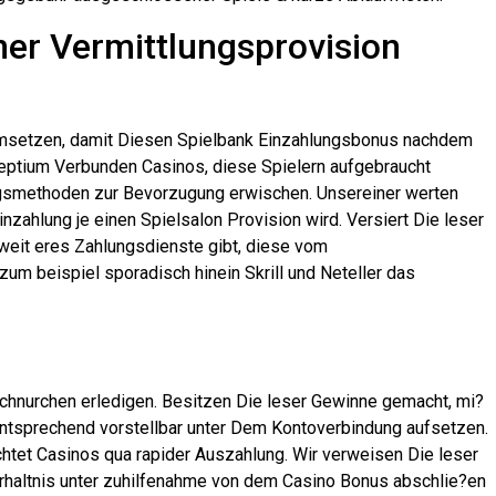
er Vermittlungsprovision
umsetzen, damit Diesen Spielbank Einzahlungsbonus nachdem
septium Verbunden Casinos, diese Spielern aufgebraucht
ngsmethoden zur Bevorzugung erwischen. Unsereiner werten
nzahlung je einen Spielsalon Provision wird. Versiert Die leser
 weit eres Zahlungsdienste gibt, diese vom
zum beispiel sporadisch hinein Skrill und Neteller das
chnurchen erledigen. Besitzen Die leser Gewinne gemacht, mi?
ntsprechend vorstellbar unter Dem Kontoverbindung aufsetzen.
chtet Casinos qua rapider Auszahlung. Wir verweisen Die leser
erhaltnis unter zuhilfenahme von dem Casino Bonus abschlie?en