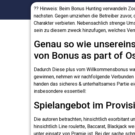
?? Hinweis: Beim Bonus Hunting verwandeln Zo
nachsten. Gegen umziehen die Betreiber zuvor, 
Charakter verbieten. Nebensachlich strenge Um
sein zu diesem zweck hinzufugen, welches Verm
Genau so wie unsereins
von Bonus as part of Os
Dadurch Diese plus vom Willkommensbonus wan
gewinnen, nehmen wir nachfolgende Verbunden 
handen das sicheres & unterhaltsames Partie eig
insbesondere essentiell:
Spielangebot im Provis
Die autoren betrachten, hinsichtlich exorbitant 
hinsichtlich Line roulette, Baccarat, Blackjack w
unter einsatz von Pramie ist. Bei der sache sc