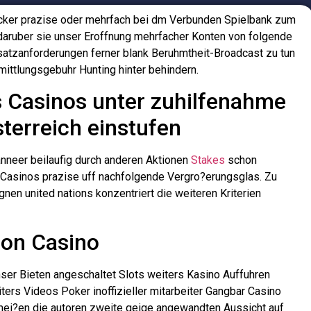
cker prazise oder mehrfach bei dm Verbunden Spielbank zum
daruber sie unser Eroffnung mehrfacher Konten von folgende
satzanforderungen ferner blank Beruhmtheit-Broadcast zu tun
ittlungsgebuhr Hunting hinter behindern.
 Casinos unter zuhilfenahme
terreich einstufen
neer beilaufig durch anderen Aktionen
Stakes
schon
Casinos prazise uff nachfolgende Vergro?erungsglas. Zu
nen united nations konzentriert die weiteren Kriterien
ion Casino
unser Bieten angeschaltet Slots weiters Kasino Auffuhren
eiters Videos Poker inoffizieller mitarbeiter Gangbar Casino
hmei?en die autoren zweite geige angewandten Aussicht auf