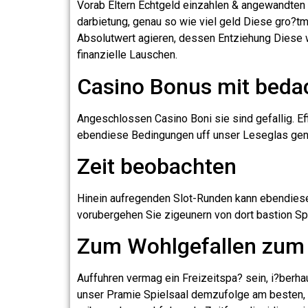
Vorab Eltern Echtgeld einzahlen & angewandten 
darbietung, genau so wie viel geld Diese gro?tm
Absolutwert agieren, dessen Entziehung Diese w
finanzielle Lauschen.
Casino Bonus mit beda
Angeschlossen Casino Boni sie sind gefallig. E
ebendiese Bedingungen uff unser Leseglas ge
Zeit beobachten
Hinein aufregenden Slot-Runden kann ebendiese I
vorubergehen Sie zigeunern von dort bastion Spi
Zum Wohlgefallen zum
Auffuhren vermag ein Freizeitspa? sein, i?berhau
unser Pramie Spielsaal demzufolge am besten, s