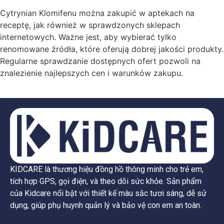
Cytrynian Klomifenu można zakupić w aptekach na
receptę, jak również w sprawdzonych sklepach
internetowych. Ważne jest, aby wybierać tylko
renomowane źródła, które oferują dobrej jakości produkty.
Regularne sprawdzanie dostępnych ofert pozwoli na
znalezienie najlepszych cen i warunków zakupu.
KIDCARE là thương hiệu đồng hồ thông minh cho trẻ em,
tích hợp GPS, gọi điện, và theo dõi sức khỏe. Sản phẩm
của Kidcare nổi bật với thiết kế màu sắc tươi sáng, dễ sử
dụng, giúp phụ huynh quản lý và bảo vệ con em an toàn.