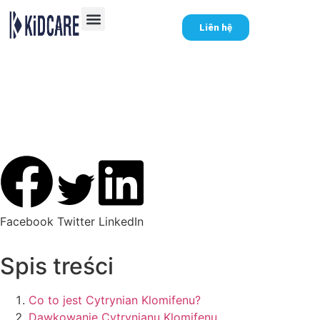
Liên hệ
Dawkowanie Cytrynianu
Klomifenu – Co Musisz
Wiedzieć
Facebook
Twitter
LinkedIn
Spis treści
Co to jest Cytrynian Klomifenu?
Dawkowanie Cytrynianu Klomifenu