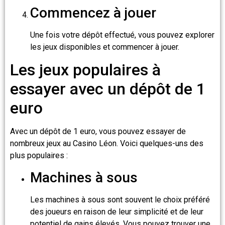
Commencez à jouer
Une fois votre dépôt effectué, vous pouvez explorer
les jeux disponibles et commencer à jouer.
Les jeux populaires à
essayer avec un dépôt de 1
euro
Avec un dépôt de 1 euro, vous pouvez essayer de
nombreux jeux au Casino Léon. Voici quelques-uns des
plus populaires :
Machines à sous
Les machines à sous sont souvent le choix préféré
des joueurs en raison de leur simplicité et de leur
potentiel de gains élevés. Vous pouvez trouver une