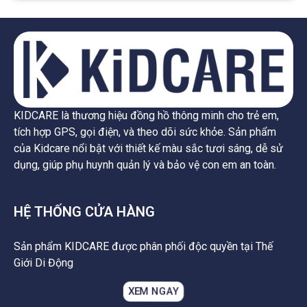
KIDCARE là thương hiệu đồng hồ thông minh cho trẻ em,
tích hợp GPS, gọi điện, và theo dõi sức khỏe. Sản phẩm
của Kidcare nổi bật với thiết kế màu sắc tươi sáng, dễ sử
dụng, giúp phụ huynh quản lý và bảo vệ con em an toàn.
HỆ THỐNG CỬA HÀNG
Sản phẩm KIDCARE được phân phối độc quyền tại Thế
Giới Di Động
XEM NGAY