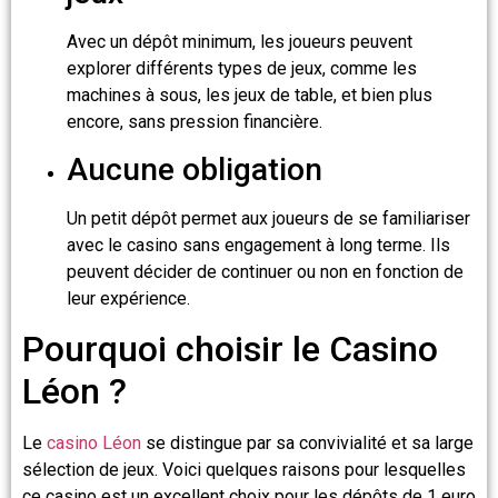
Avec un dépôt minimum, les joueurs peuvent
explorer différents types de jeux, comme les
machines à sous, les jeux de table, et bien plus
encore, sans pression financière.
Aucune obligation
Un petit dépôt permet aux joueurs de se familiariser
avec le casino sans engagement à long terme. Ils
peuvent décider de continuer ou non en fonction de
leur expérience.
Pourquoi choisir le Casino
Léon ?
Le
casino Léon
se distingue par sa convivialité et sa large
sélection de jeux. Voici quelques raisons pour lesquelles
ce casino est un excellent choix pour les dépôts de 1 euro