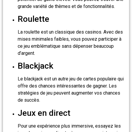
grande variété de thèmes et de fonctionnalités.
Roulette
La roulette est un classique des casinos. Avec des
mises minimales faibles, vous pouvez participer à
ce jeu emblématique sans dépenser beaucoup
d’argent.
Blackjack
Le blackjack est un autre jeu de cartes populaire qui
offre des chances intéressantes de gagner. Les
stratégies de jeu peuvent augmenter vos chances
de succès.
Jeux en direct
Pour une expérience plus immersive, essayez les