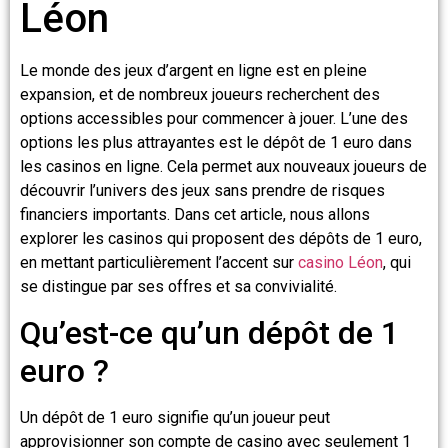
Léon
Le monde des jeux d’argent en ligne est en pleine
expansion, et de nombreux joueurs recherchent des
options accessibles pour commencer à jouer. L’une des
options les plus attrayantes est le dépôt de 1 euro dans
les casinos en ligne. Cela permet aux nouveaux joueurs de
découvrir l’univers des jeux sans prendre de risques
financiers importants. Dans cet article, nous allons
explorer les casinos qui proposent des dépôts de 1 euro,
en mettant particulièrement l’accent sur
casino Léon
, qui
se distingue par ses offres et sa convivialité.
Qu’est-ce qu’un dépôt de 1
euro ?
Un dépôt de 1 euro signifie qu’un joueur peut
approvisionner son compte de casino avec seulement 1