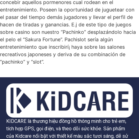
concebir aquellos pormenores cual rodean en el
entretenimiento. Poseen la oportunidad de juguetear con
el pasar del tiempo demás jugadores y llevar el perfil de
hacen de tiradas y ganancias. E.j de este tipo de juegos
sobre casino son nuestro “Pachinko” desplazándolo hacia
el pelo el “Sakura Fortune”. Pachislot serí­a algún
entretenimiento que inscribirí¡ haya sobre las salones
recreativos japoneses y deriva de su combinación de
“pachinko” y “slot”.
KIDCARE là thương hiệu đồng hồ thông minh cho trẻ em,
tích hợp GPS, gọi điện, và theo dõi sức khỏe. Sản phẩm
của Kidcare nổi bật với thiết kế màu sắc tươi sáng, dễ sử