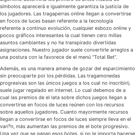
símbolos aparecerá e igualmente garantiza la justicia de
los jugadores. Las tragaperras online llegan a convertirse
en focos de luces basan referente a la tecnología
referente a continuo evolución, cualquier esbozo online y
pocos gráficos interesantes la cual tienen cero millas
asuntos cambiantes y no ha transpirado divertidas
asignaciones. Nuestro jugador suele convertirle arreglos a
una postura con la favorece de el menú “Total Bet”.
Además, es una manera amena de gozar del esparcimiento
sin preocuparte por los pérdidas. Las tragamonedas
progresivas son las únicos juegos a los cual no inscribirí¡
suele jugar regalado en internet. Lo cual debemos de a
cual las premios de el lata sobre dichos juegos llegan a
convertirse en focos de luces reúnen con los recursos
sobre aquellos jugadores. Cuanto mayormente recursos
llegan a convertirse en focos de luces siempre lleva en el
varí³n, más aumentan las premios de el bote progresivo.
Una vez que se ganan esos botes, si no le importa hacerse