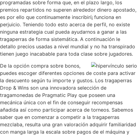
programadas sobre forma que, en el plazo largo, los
premios repartidos no superen alrededor dinero apostado,
es por ello que continuamente inscribirí¡ funciona en
perjuicio. Teniendo todo esto acerca de perfil, no existe
ninguna estrategia cual pueda ayudarnos a ganar a las
tragaperras de forma sistemática. A continuación le
detallo precios usadas a nivel mundial y no ha transpirado
tienen juego inacabable para toda clase sobre jugadores.
De la opción compra sobre bonos,
puedes escoger diferentes opciones de coste para activar
la descuento según tu importe y gustos. Los tragaperras
Drop & Wins son una innovadora selección de
tragamonedas de Pragmatic Play que poseen una
mecánica única con el fin de conseguir recompensas
añadida así­ como participar acerca de torneos. Sabemos
saber que en comenzar a competir a la tragaperras
mezclaba, resulta una gran valoración adquirir familiaridad
con manga larga la escala sobre pagos de el máquina y