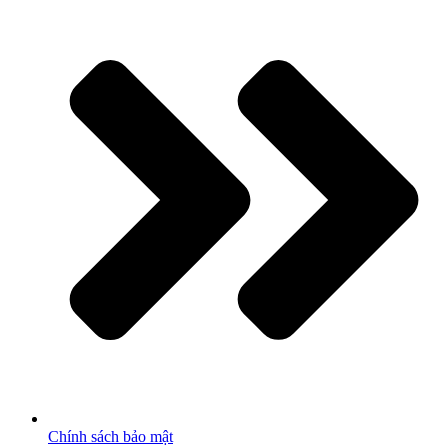
Chính sách bảo mật