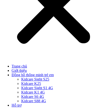
Trang chủ
Giới thiệu
Đồng hồ thông minh trẻ em
Kidcare Sight S25
Kidcare K25
Kidcare Sight S1 4G
Kidcare K1 4G
Kidcare S6 4G
Kidcare S88 4G
Hỗ trợ