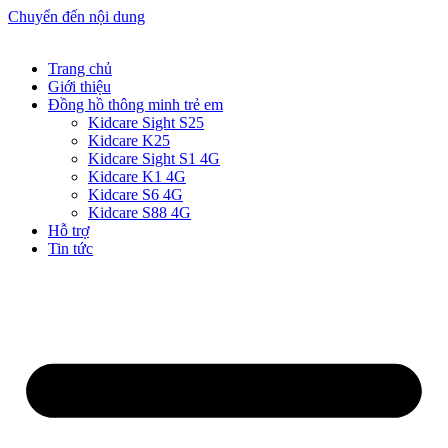
Chuyển đến nội dung
Trang chủ
Giới thiệu
Đồng hồ thông minh trẻ em
Kidcare Sight S25
Kidcare K25
Kidcare Sight S1 4G
Kidcare K1 4G
Kidcare S6 4G
Kidcare S88 4G
Hỗ trợ
Tin tức