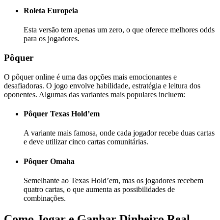
Roleta Europeia
Esta versão tem apenas um zero, o que oferece melhores odds
para os jogadores.
Pôquer
O pôquer online é uma das opções mais emocionantes e
desafiadoras. O jogo envolve habilidade, estratégia e leitura dos
oponentes. Algumas das variantes mais populares incluem:
Pôquer Texas Hold’em
A variante mais famosa, onde cada jogador recebe duas cartas
e deve utilizar cinco cartas comunitárias.
Pôquer Omaha
Semelhante ao Texas Hold’em, mas os jogadores recebem
quatro cartas, o que aumenta as possibilidades de
combinações.
Como Jogar e Ganhar Dinheiro Real