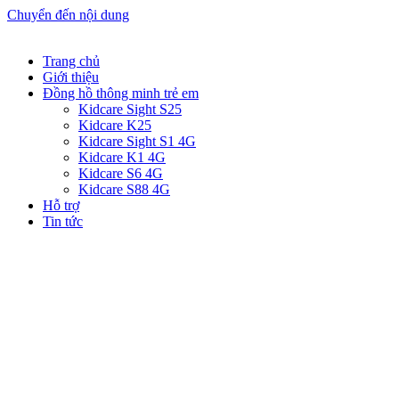
Chuyển đến nội dung
Trang chủ
Giới thiệu
Đồng hồ thông minh trẻ em
Kidcare Sight S25
Kidcare K25
Kidcare Sight S1 4G
Kidcare K1 4G
Kidcare S6 4G
Kidcare S88 4G
Hỗ trợ
Tin tức