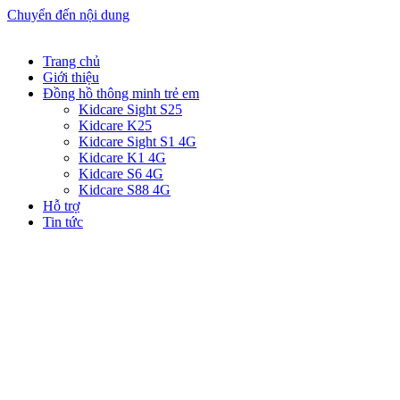
Chuyển đến nội dung
Trang chủ
Giới thiệu
Đồng hồ thông minh trẻ em
Kidcare Sight S25
Kidcare K25
Kidcare Sight S1 4G
Kidcare K1 4G
Kidcare S6 4G
Kidcare S88 4G
Hỗ trợ
Tin tức