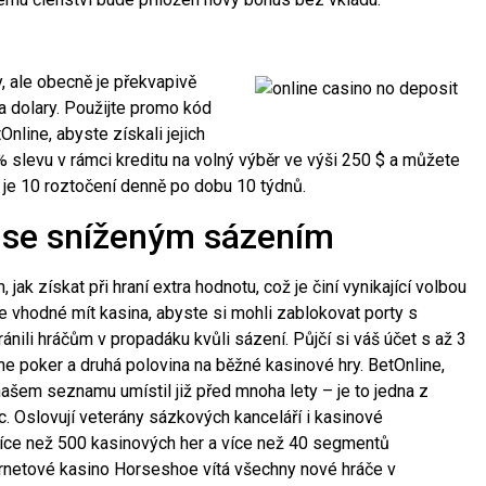
 ale obecně je překvapivě
a dolary. Použijte promo kód
nline, abyste získali jejich
slevu v rámci kreditu na volný výběr ve výši 250 $ a můžete
 je 10 roztočení denně po dobu 10 týdnů.
 se sníženým sázením
k získat při hraní extra hodnotu, což je činí vynikající volbou
Je vhodné mít kasina, abyste si mohli zablokovat porty s
ánili hráčům v propadáku kvůli sázení. Půjčí si váš účet s až 3
ne poker a druhá polovina na běžné kasinové hry. BetOnline,
ašem seznamu umístil již před mnoha lety – je to jedna z
 Oslovují veterány sázkových kanceláří i kasinové
– více než 500 kasinových her a více než 40 segmentů
ernetové kasino Horseshoe vítá všechny nové hráče v