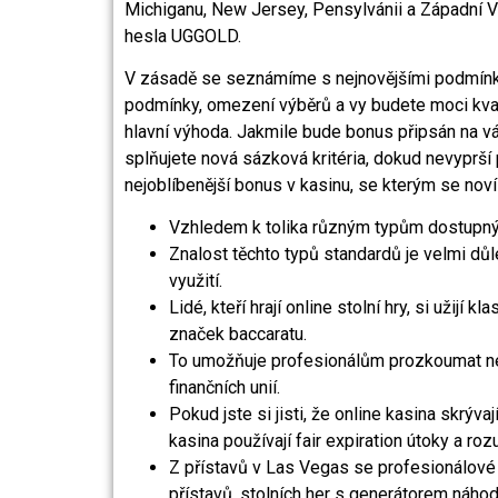
Michiganu, New Jersey, Pensylvánii a Západní Virg
hesla UGGOLD.
V zásadě se seznámíme s nejnovějšími podmínkam
podmínky, omezení výběrů a vy budete moci kvali
hlavní výhoda. Jakmile bude bonus připsán na váš
splňujete nová sázková kritéria, dokud nevyprší 
nejoblíbenější bonus v kasinu, se kterým se noví 
Vzhledem k tolika různým typům dostupný
Znalost těchto typů standardů je velmi důl
využití.
Lidé, kteří hrají online stolní hry, si užijí 
značek baccaratu.
To umožňuje profesionálům prozkoumat nejno
finančních unií.
Pokud jste si jisti, že online kasina skr
kasina používají fair expiration útoky a ro
Z přístavů v Las Vegas se profesionálové
přístavů, stolních her s generátorem náhod