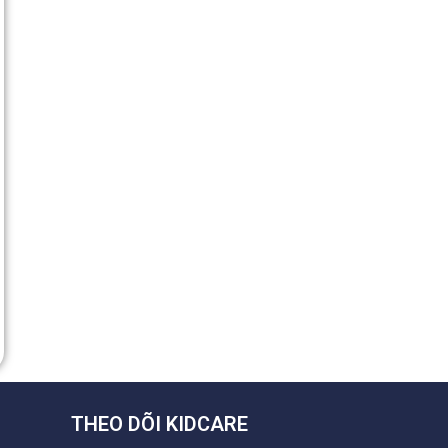
THEO DÕI KIDCARE