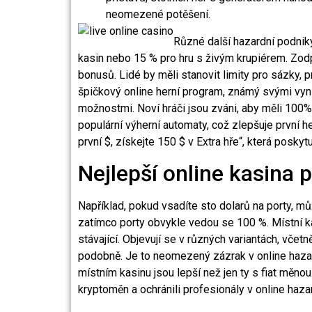
neomezené potěšení.
Různé další hazardní podnik
kasin nebo 15 % pro hru s živým krupiérem. Zodp
bonusů. Lidé by měli stanovit limity pro sázky, 
špičkový online herní program, známý svými vyn
možnostmi. Noví hráči jsou zváni, aby měli 100
populární výherní automaty, což zlepšuje první h
první $, získejte 150 $ v Extra hře“, která posky
Nejlepší online kasina 
Například, pokud vsadíte sto dolarů na porty, m
zatímco porty obvykle vedou se 100 %. Místní ka
stávající. Objevují se v různých variantách, vč
podobně. Je to neomezený zázrak v online haza
místním kasinu jsou lepší než jen ty s fiat měno
kryptoměn a ochránili profesionály v online haza