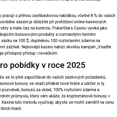
y pracují s přímou cashbackovou nabídkou, včetně 8 % do vašich
ovědné sázení je důležité při prohlížení online kasinových
prohry a máte čas na kontrolu. PokerStars Casino vyniká jako
ikajícími bonusovými produkty a rozmanitými herními
% sázku na 100 $, doplněnou 100 roztočeními zdarma na
erní zážitek. Nejnovější kasino nabízí skvělou kampaň „Vsaďte
tuje přístupný přístup i nováčkům.
pro pobídky v roce 2025
ůže se to plně započítávat do vašich sázkových požadavků,
sinové bonusy se snaží přilákat nové hráče a udržet si ty
etně pozvánek, bonusů za vklad, 100% roztočení zdarma a
rdním průmyslu, který vám ukáže, že kryptoměnové bonusy v
u. Kasina tuto metodu využívají, abyste se mohli zaměřit na cenu
rdních hrách.