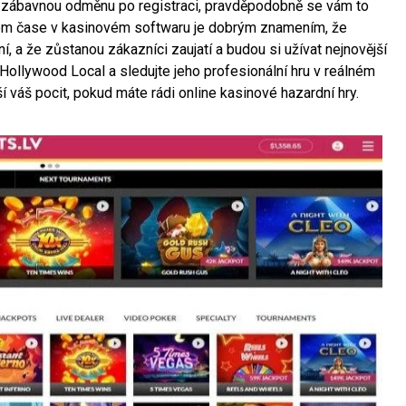
 zábavnou odměnu po registraci, pravděpodobně se vám to
álném čase v kasinovém softwaru je dobrým znamením, že
í, a že zůstanou zákazníci zaujatí a budou si užívat nejnovější
Hollywood Local a sledujte jeho profesionální hru v reálném
í váš pocit, pokud máte rádi online kasinové hazardní hry.