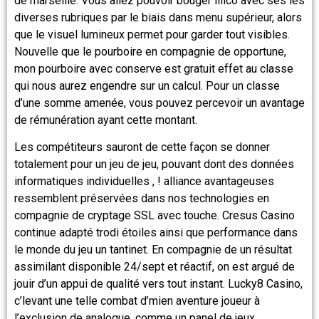
de marseille. Vous allez pouvoir bouger illico avec ses les
diverses rubriques par le biais dans menu supérieur, alors
que le visuel lumineux permet pour garder tout visibles.
Nouvelle que le pourboire en compagnie de opportune,
mon pourboire avec conserve est gratuit effet au classe
qui nous aurez engendre sur un calcul. Pour un classe
d’une somme amenée, vous pouvez percevoir un avantage
de rémunération ayant cette montant.
Les compétiteurs sauront de cette façon se donner
totalement pour un jeu de jeu, pouvant dont des données
informatiques individuelles , ! alliance avantageuses
ressemblent préservées dans nos technologies en
compagnie de cryptage SSL avec touche. Cresus Casino
continue adapté trodi étoiles ainsi que performance dans
le monde du jeu un tantinet. En compagnie de un résultat
assimilant disponible 24/sept et réactif, on est argué de
jouir d’un appui de qualité vers tout instant. Lucky8 Casino,
c’levant une telle combat d’mien aventure joueur à
l’exclusion de analogue, comme un panel de jeux