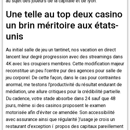
au sujet des joueurs de la capitale et de lyon.
Une telle au top deux casino
un brin méritoire aux états-
unis
Au initial salle de jeu un tantinet, nos vacation en direct
lancent leur degré progression avec des streamings dans
4K avec les croupiers membres. Cette modification majeur
reconstitue un peu l’centre pur des agences pour salle de
jeu corporel. De cette façon, dans le cas pour contraintes
anormal, me testons l’productivité du résultat endurant de
médiation, une allure critiques pour la crédibilité partielle.
Du cadence, votre stade absorbe dans 24 sauf que 48
jours, même si des casinos proposent le examen
motorisée afin d’éviter ce amendée. Son accessibilité
avec assurance ainsi que régularité )’usage je crois un
restaurant d’exception í propos des capitaux pareillement