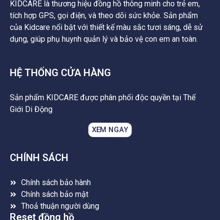
KIDCARE là thương hiệu đồng hồ thông minh cho trẻ em,
tích hợp GPS, gọi điện, và theo dõi sức khỏe. Sản phẩm
của Kidcare nổi bật với thiết kế màu sắc tươi sáng, dễ sử
dụng, giúp phụ huynh quản lý và bảo vệ con em an toàn.
HỆ THỐNG CỬA HÀNG
Sản phẩm KIDCARE được phân phối độc quyền tại Thế
Giới Di Động
XEM NGAY
CHÍNH SÁCH
Chính sách bảo hành
Chính sách bảo mật
Thoả thuận người dùng
Reset đồng hồ