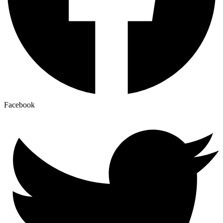
Facebook