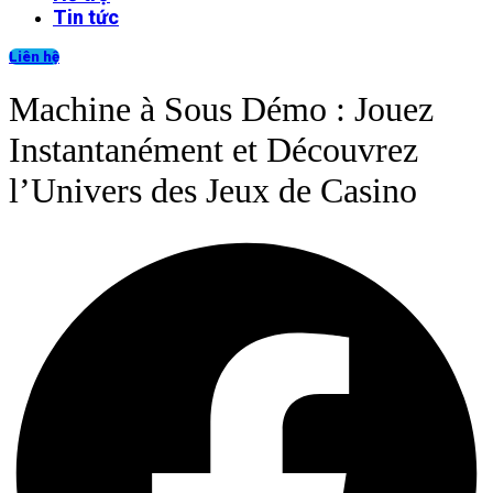
Tin tức
Liên hệ
Machine à Sous Démo : Jouez
Instantanément et Découvrez
l’Univers des Jeux de Casino