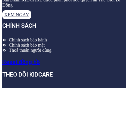
Động
XEM NGAY
CHÍNH SÁCH
Chính sách bảo hành
Chính sách bảo mật
Thoả thuận người dùng
Reset đồng hồ
THEO DÕI KIDCARE