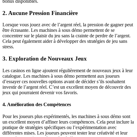
bonus disponibles.
2. Aucune Pression Financière
Lorsque vous jouez avec de l’argent réel, la pression de gagner peut
être écrasante. Les machines à sous démo permettent de se
concentrer sur le plaisir du jeu sans la crainte de perdre de l’argent.
Cela peut également aider à développer des stratégies de jeu sans
stress.
3. Exploration de Nouveaux Jeux
Les casinos en ligne ajoutent régulièrement de nouveaux jeux à leur
catalogue. Les machines à sous démo permettent aux joueurs
d’essayer ces nouvelles options avant de décider s’ils souhaitent
investir de l’argent réel. C’est un excellent moyen de découvrir des
jeux qui pourraient devenir vos favoris.
4. Amélioration des Compétences
Pour les joueurs plus expérimentés, les machines à sous démo sont
un excellent moyen d’affiner leurs compétences. Cela peut inclure la
pratique de stratégies spécifiques ou l’expérimentation avec
différentes mises. Les joueurs peuvent tester leur créativité et leur