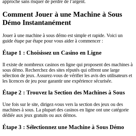
approche sans risquer de perdre de l’argent.
Comment Jouer à une Machine à Sous
Démo Instantanément
Jouer à une machine à sous démo est simple et rapide. Voici un
guide étape par étape pour vous aider à commencer :
Étape 1 : Choisissez un Casino en Ligne
Il existe de nombreux casinos en ligne qui proposent des machines à
sous démo. Recherchez des sites réputés qui offrent une large
sélection de jeux. Assurez-vous de vérifier les avis des utilisateurs et
les licences de jeu pour garantir une expérience sécurisée.
Étape 2 : Trouvez la Section des Machines à Sous
Une fois sur le site, dirigez-vous vers la section des jeux ou des
machines à sous. La plupart des casinos en ligne ont une catégorie
dédiée aux jeux gratuits ou aux démos.
Étape 3 : Sélectionnez une Machine à Sous Démo