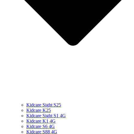
Kidcare Sight S25
Kidcare K25
Kidcare Sight S1 4G
Kidcare K1 4G
Kidcare S6 4G
Kidcare S88 4G