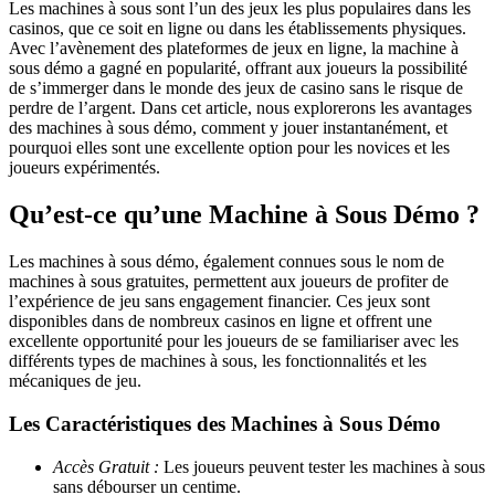
Les machines à sous sont l’un des jeux les plus populaires dans les
casinos, que ce soit en ligne ou dans les établissements physiques.
Avec l’avènement des plateformes de jeux en ligne, la machine à
sous démo a gagné en popularité, offrant aux joueurs la possibilité
de s’immerger dans le monde des jeux de casino sans le risque de
perdre de l’argent. Dans cet article, nous explorerons les avantages
des machines à sous démo, comment y jouer instantanément, et
pourquoi elles sont une excellente option pour les novices et les
joueurs expérimentés.
Qu’est-ce qu’une Machine à Sous Démo ?
Les machines à sous démo, également connues sous le nom de
machines à sous gratuites, permettent aux joueurs de profiter de
l’expérience de jeu sans engagement financier. Ces jeux sont
disponibles dans de nombreux casinos en ligne et offrent une
excellente opportunité pour les joueurs de se familiariser avec les
différents types de machines à sous, les fonctionnalités et les
mécaniques de jeu.
Les Caractéristiques des Machines à Sous Démo
Accès Gratuit :
Les joueurs peuvent tester les machines à sous
sans débourser un centime.