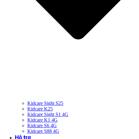
Kidcare Sight S25
Kidcare K25
Kidcare Sight S1 4G
Kidcare K1 4G
Kidcare S6 4G
Kidcare S88 4G
Hỗ trợ