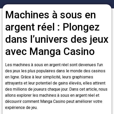
Machines à sous en
argent réel : Plongez
dans l’univers des jeux
avec Manga Casino
Les machines à sous en argent réel sont devenues l’un
des jeux les plus populaires dans le monde des casinos
en ligne. Grâce à leur simplicité, leurs graphismes
attrayants et leur potentiel de gains élevés, elles attirent
des millions de joueurs chaque jour. Dans cet article, nous
allons explorer les machines à sous en argent réel et
découvrir comment Manga Casino peut améliorer votre
expérience de jeu.