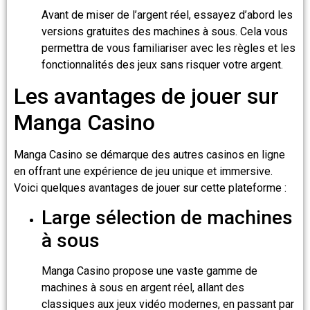
Avant de miser de l’argent réel, essayez d’abord les
versions gratuites des machines à sous. Cela vous
permettra de vous familiariser avec les règles et les
fonctionnalités des jeux sans risquer votre argent.
Les avantages de jouer sur
Manga Casino
Manga Casino se démarque des autres casinos en ligne
en offrant une expérience de jeu unique et immersive.
Voici quelques avantages de jouer sur cette plateforme :
Large sélection de machines
à sous
Manga Casino propose une vaste gamme de
machines à sous en argent réel, allant des
classiques aux jeux vidéo modernes, en passant par