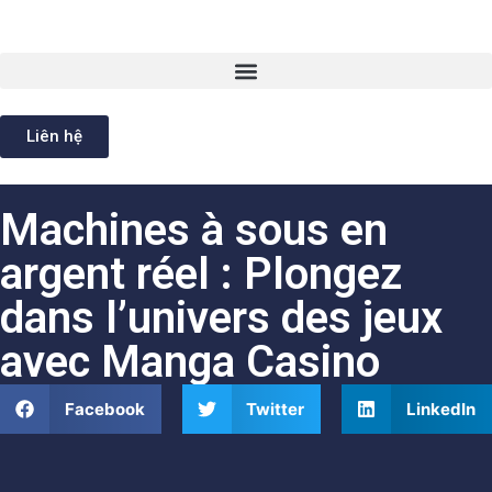
Liên hệ
Machines à sous en
argent réel : Plongez
dans l’univers des jeux
avec Manga Casino
Facebook
Twitter
LinkedIn