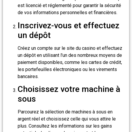
est licencié et réglementé pour garantir la sécurité
de vos informations personnelles et financières.
Inscrivez-vous et effectuez
un dépôt
Créez un compte sur le site du casino et effectuez
un dépôt en utilisant l’un des nombreux moyens de
paiement disponibles, comme les cartes de crédit,
les portefeuilles électroniques ou les virements
bancaires.
Choisissez votre machine à
sous
Parcourez la sélection de machines à sous en
argent réel et choisissez celle qui vous attire le
plus. Consultez les informations sur les gains