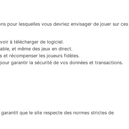
ons pour lesquelles vous devriez envisager de jouer sur ces
oir à télécharger de logiciel.
ble, et même des jeux en direct.
s et récompenser les joueurs fidèles.
pour garantir la sécurité de vos données et transactions.
 garantit que le site respecte des normes strictes de