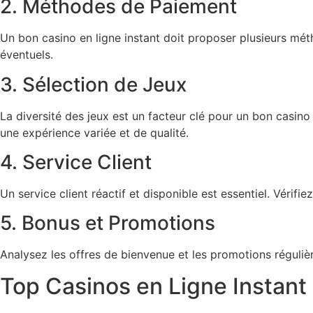
2. Méthodes de Paiement
Un bon casino en ligne instant doit proposer plusieurs métho
éventuels.
3. Sélection de Jeux
La diversité des jeux est un facteur clé pour un bon casino
une expérience variée et de qualité.
4. Service Client
Un service client réactif et disponible est essentiel. Vérifie
5. Bonus et Promotions
Analysez les offres de bienvenue et les promotions réguliè
Top Casinos en Ligne Instant