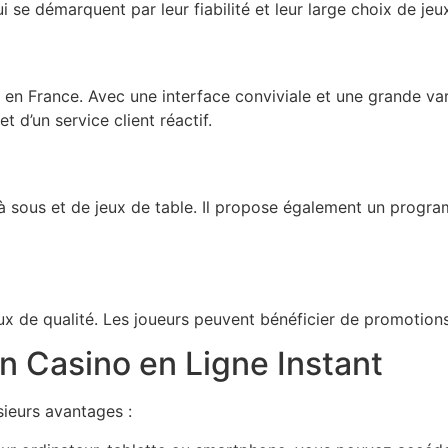
i se démarquent par leur fiabilité et leur large choix de jeux
 en France. Avec une interface conviviale et une grande vari
t d’un service client réactif.
à sous et de jeux de table. Il propose également un progra
x de qualité. Les joueurs peuvent bénéficier de promotions 
n Casino en Ligne Instant
sieurs avantages :