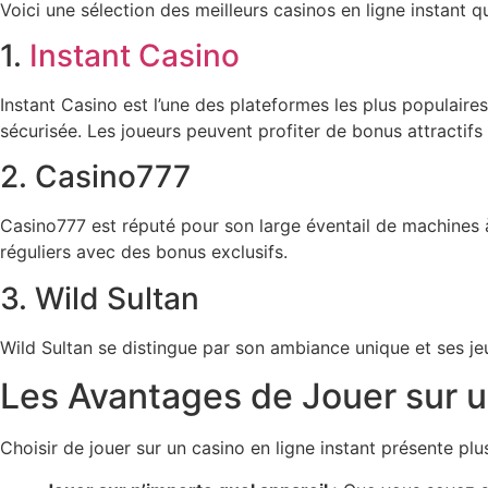
Voici une sélection des meilleurs casinos en ligne instant qu
1.
Instant Casino
Instant Casino est l’une des plateformes les plus populaires
sécurisée. Les joueurs peuvent profiter de bonus attractifs e
2. Casino777
Casino777 est réputé pour son large éventail de machines 
réguliers avec des bonus exclusifs.
3. Wild Sultan
Wild Sultan se distingue par son ambiance unique et ses jeu
Les Avantages de Jouer sur u
Choisir de jouer sur un casino en ligne instant présente plu