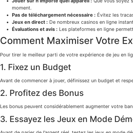
Jouer sur n’importe quel appareil :
Que vous soyez su
moment.
Pas de téléchargement nécessaire :
Évitez les traca
Jeux en direct :
De nombreux casinos en ligne instant
Évaluations et avis :
Les plateformes en ligne permetten
Comment Maximiser Votre Ex
Pour tirer le meilleur parti de votre expérience de jeu en li
1. Fixez un Budget
Avant de commencer à jouer, définissez un budget et respec
2. Profitez des Bonus
Les bonus peuvent considérablement augmenter votre bankro
3. Essayez les Jeux en Mode Dé
Avant de parier de l’argent réel, testez les jeux en mode d