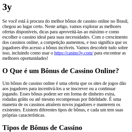
3y
Se você está à procura do melhor bônus de cassino online no Brasil,
chegou ao lugar certo. Neste artigo, vamos explorar as melhores
ofertas disponíveis, dicas para aproveitá-las ao máximo e como
escolher o cassino ideal para suas necessidades. Com o crescimento
dos cassinos online, a competição aumentou, e isso significa que os
jogadores têm acesso a bônus incríveis. Vamos descobrir tudo sobre
isso, incluindo como usar o
https://casino3y.com/
para encontrar as
melhores oportunidades!
O Que é um Bônus de Cassino Online?
Um bônus de cassino online é uma oferta que os sites de jogos dão
aos jogadores para incentivá-los a se inscrever ou a continuar
jogando. Esses bônus podem ser em forma de dinheiro extra,
rodadas grátis ou até mesmo recompensas por fidelidade. É uma
maneira de os cassinos atraírem novos jogadores e manterem os
existentes. Existem diferentes tipos de bônus, e cada um tem suas
próprias características.
Tipos de Bônus de Cassino