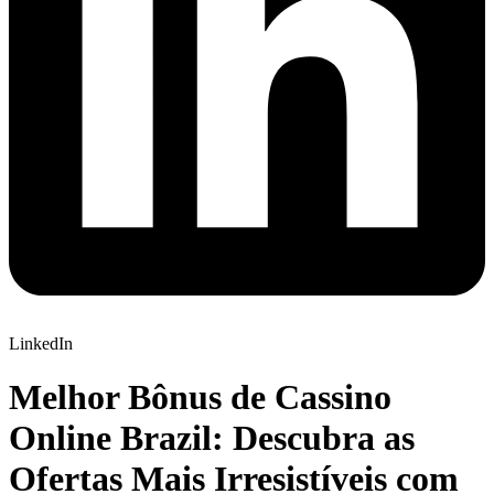
LinkedIn
Melhor Bônus de Cassino
Online Brazil: Descubra as
Ofertas Mais Irresistíveis com