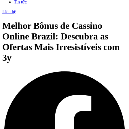
Tin tức
Liên hệ
Melhor Bônus de Cassino
Online Brazil: Descubra as
Ofertas Mais Irresistíveis com
3y