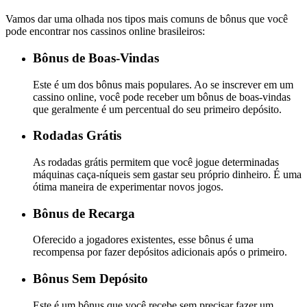
Vamos dar uma olhada nos tipos mais comuns de bônus que você
pode encontrar nos cassinos online brasileiros:
Bônus de Boas-Vindas
Este é um dos bônus mais populares. Ao se inscrever em um
cassino online, você pode receber um bônus de boas-vindas
que geralmente é um percentual do seu primeiro depósito.
Rodadas Grátis
As rodadas grátis permitem que você jogue determinadas
máquinas caça-níqueis sem gastar seu próprio dinheiro. É uma
ótima maneira de experimentar novos jogos.
Bônus de Recarga
Oferecido a jogadores existentes, esse bônus é uma
recompensa por fazer depósitos adicionais após o primeiro.
Bônus Sem Depósito
Este é um bônus que você recebe sem precisar fazer um