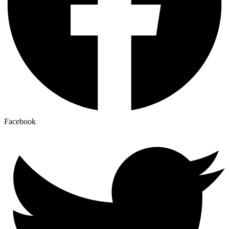
Facebook