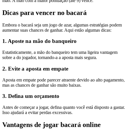
mão. A mão com a maior pontuação (até 9) vence.
Dicas para vencer no bacará
Embora o bacará seja um jogo de azar, algumas estratégias podem
aumentar suas chances de ganhar. Aqui estão algumas dicas:
1. Aposte na mão do banqueiro
Estatisticamente, a mão do banqueiro tem uma ligeira vantagem
sobre a do jogador, tornando-a a aposta mais segura.
2. Evite a aposta em empate
Aposta em empate pode parecer atraente devido ao alto pagamento,
mas as chances de ganhar são muito baixas.
3. Defina um orçamento
Antes de começar a jogar, defina quanto você está disposto a gastar.
Isso ajudará a evitar perdas excessivas.
Vantagens de jogar bacará online