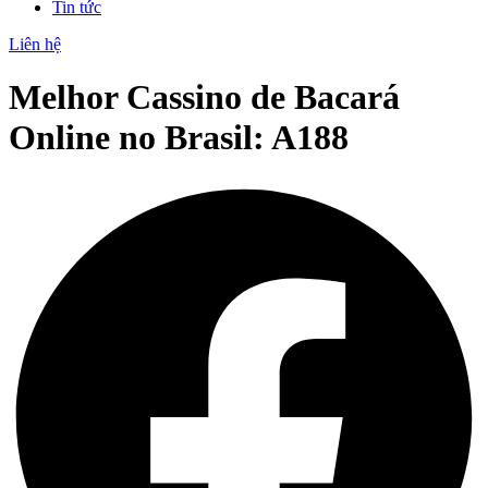
Tin tức
Liên hệ
Melhor Cassino de Bacará
Online no Brasil: A188