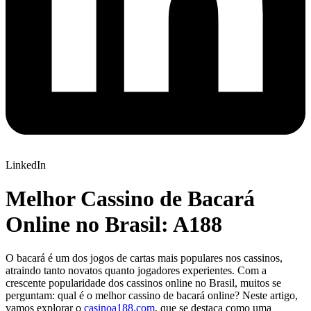
LinkedIn
Melhor Cassino de Bacará
Online no Brasil: A188
O bacará é um dos jogos de cartas mais populares nos cassinos,
atraindo tanto novatos quanto jogadores experientes. Com a
crescente popularidade dos cassinos online no Brasil, muitos se
perguntam: qual é o melhor cassino de bacará online? Neste artigo,
vamos explorar o
casinoa188.com
, que se destaca como uma