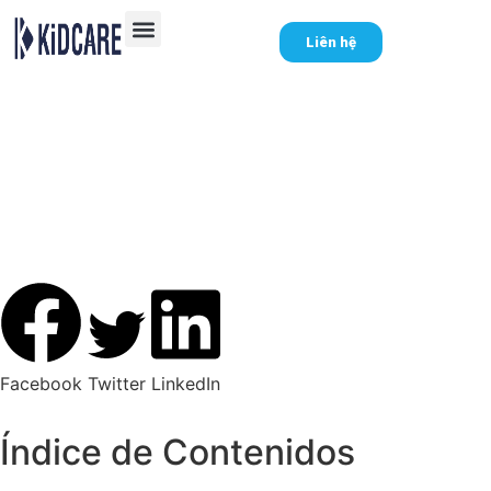
Liên hệ
Mezcla De Trembolona:
Efectos y Beneficios en
la Utilización de
Péptidos
Facebook
Twitter
LinkedIn
Índice de Contenidos