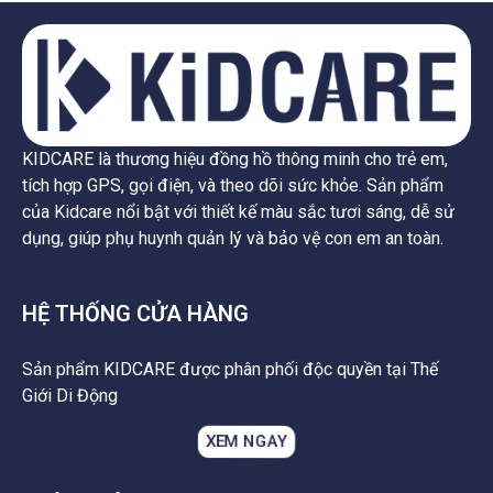
KIDCARE là thương hiệu đồng hồ thông minh cho trẻ em,
tích hợp GPS, gọi điện, và theo dõi sức khỏe. Sản phẩm
của Kidcare nổi bật với thiết kế màu sắc tươi sáng, dễ sử
dụng, giúp phụ huynh quản lý và bảo vệ con em an toàn.
HỆ THỐNG CỬA HÀNG
Sản phẩm KIDCARE được phân phối độc quyền tại Thế
Giới Di Động
XEM NGAY