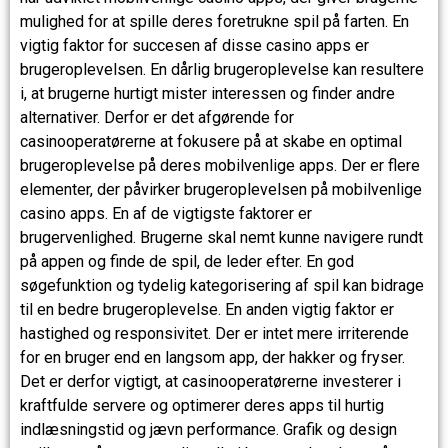
mulighed for at spille deres foretrukne spil på farten. En
vigtig faktor for succesen af disse casino apps er
brugeroplevelsen. En dårlig brugeroplevelse kan resultere
i, at brugerne hurtigt mister interessen og finder andre
alternativer. Derfor er det afgørende for
casinooperatørerne at fokusere på at skabe en optimal
brugeroplevelse på deres mobilvenlige apps. Der er flere
elementer, der påvirker brugeroplevelsen på mobilvenlige
casino apps. En af de vigtigste faktorer er
brugervenlighed. Brugerne skal nemt kunne navigere rundt
på appen og finde de spil, de leder efter. En god
søgefunktion og tydelig kategorisering af spil kan bidrage
til en bedre brugeroplevelse. En anden vigtig faktor er
hastighed og responsivitet. Der er intet mere irriterende
for en bruger end en langsom app, der hakker og fryser.
Det er derfor vigtigt, at casinooperatørerne investerer i
kraftfulde servere og optimerer deres apps til hurtig
indlæsningstid og jævn performance. Grafik og design