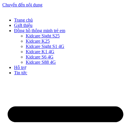
Chuyển đến nội dung
Trang chủ
Giới thiệu
Đồng hồ thông minh trẻ em
Kidcare Sight S25
Kidcare K25
Kidcare Sight S1 4G
Kidcare K1 4G
Kidcare S6 4G
Kidcare S88 4G
Hỗ trợ
Tin tức