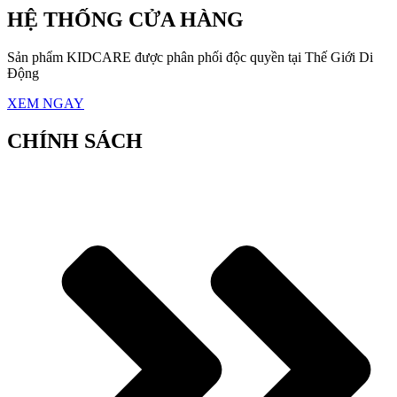
HỆ THỐNG CỬA HÀNG
Sản phẩm KIDCARE được phân phối độc quyền tại Thế Giới Di
Động
XEM NGAY
CHÍNH SÁCH