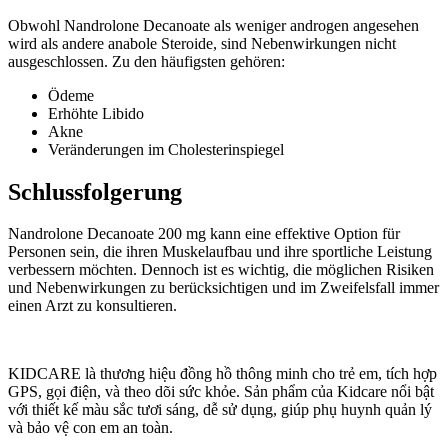
Obwohl Nandrolone Decanoate als weniger androgen angesehen
wird als andere anabole Steroide, sind Nebenwirkungen nicht
ausgeschlossen. Zu den häufigsten gehören:
Ödeme
Erhöhte Libido
Akne
Veränderungen im Cholesterinspiegel
Schlussfolgerung
Nandrolone Decanoate 200 mg kann eine effektive Option für
Personen sein, die ihren Muskelaufbau und ihre sportliche Leistung
verbessern möchten. Dennoch ist es wichtig, die möglichen Risiken
und Nebenwirkungen zu berücksichtigen und im Zweifelsfall immer
einen Arzt zu konsultieren.
KIDCARE là thương hiệu đồng hồ thông minh cho trẻ em, tích hợp
GPS, gọi điện, và theo dõi sức khỏe. Sản phẩm của Kidcare nổi bật
với thiết kế màu sắc tươi sáng, dễ sử dụng, giúp phụ huynh quản lý
và bảo vệ con em an toàn.