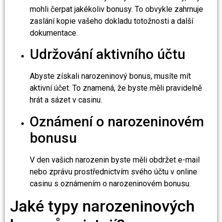
mohli čerpat jakékoliv bonusy. To obvykle zahrnuje
zaslání kopie vašeho dokladu totožnosti a další
dokumentace.
Udržování aktivního účtu
Abyste získali narozeninový bonus, musíte mít
aktivní účet. To znamená, že byste měli pravidelně
hrát a sázet v casinu.
Oznámení o narozeninovém
bonusu
V den vašich narozenin byste měli obdržet e-mail
nebo zprávu prostřednictvím svého účtu v online
casinu s oznámením o narozeninovém bonusu.
Jaké typy narozeninových