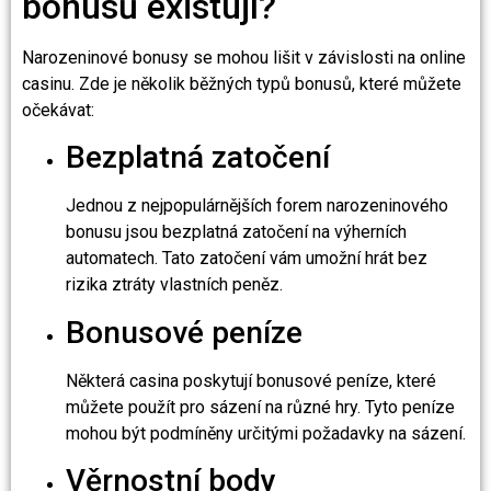
bonusů existují?
Narozeninové bonusy se mohou lišit v závislosti na online
casinu. Zde je několik běžných typů bonusů, které můžete
očekávat:
Bezplatná zatočení
Jednou z nejpopulárnějších forem narozeninového
bonusu jsou bezplatná zatočení na výherních
automatech. Tato zatočení vám umožní hrát bez
rizika ztráty vlastních peněz.
Bonusové peníze
Některá casina poskytují bonusové peníze, které
můžete použít pro sázení na různé hry. Tyto peníze
mohou být podmíněny určitými požadavky na sázení.
Věrnostní body