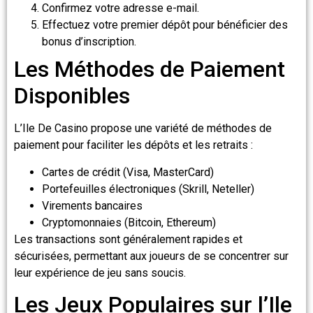
Confirmez votre adresse e-mail.
Effectuez votre premier dépôt pour bénéficier des
bonus d’inscription.
Les Méthodes de Paiement
Disponibles
L’Ile De Casino propose une variété de méthodes de
paiement pour faciliter les dépôts et les retraits :
Cartes de crédit (Visa, MasterCard)
Portefeuilles électroniques (Skrill, Neteller)
Virements bancaires
Cryptomonnaies (Bitcoin, Ethereum)
Les transactions sont généralement rapides et
sécurisées, permettant aux joueurs de se concentrer sur
leur expérience de jeu sans soucis.
Les Jeux Populaires sur l’Ile