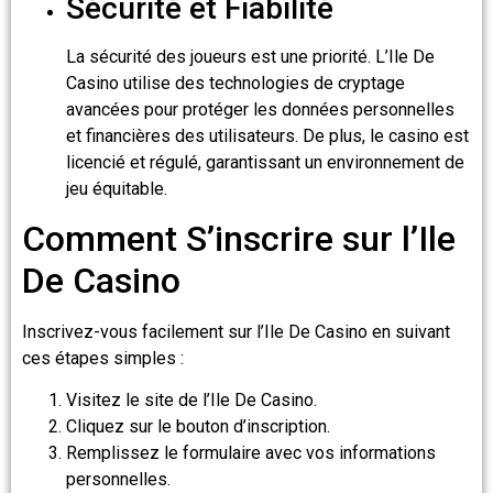
Sécurité et Fiabilité
La sécurité des joueurs est une priorité. L’Ile De
Casino utilise des technologies de cryptage
avancées pour protéger les données personnelles
et financières des utilisateurs. De plus, le casino est
licencié et régulé, garantissant un environnement de
jeu équitable.
Comment S’inscrire sur l’Ile
De Casino
Inscrivez-vous facilement sur l’Ile De Casino en suivant
ces étapes simples :
Visitez le site de l’Ile De Casino.
Cliquez sur le bouton d’inscription.
Remplissez le formulaire avec vos informations
personnelles.