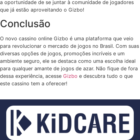
a oportunidade de se juntar à comunidade de jogadores
que já estão aproveitando o Gizbo!
Conclusão
O novo cassino online Gizbo é uma plataforma que veio
para revolucionar o mercado de jogos no Brasil. Com suas
diversas opções de jogos, promoções incríveis e um
ambiente seguro, ele se destaca como uma escolha ideal
para qualquer amante de jogos de azar. Não fique de fora
dessa experiência, acesse
Gizbo
e descubra tudo o que
este cassino tem a oferecer!