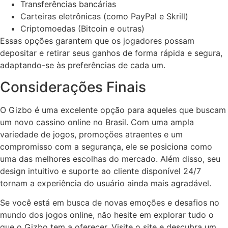
Transferências bancárias
Carteiras eletrônicas (como PayPal e Skrill)
Criptomoedas (Bitcoin e outras)
Essas opções garantem que os jogadores possam
depositar e retirar seus ganhos de forma rápida e segura,
adaptando-se às preferências de cada um.
Considerações Finais
O Gizbo é uma excelente opção para aqueles que buscam
um novo cassino online no Brasil. Com uma ampla
variedade de jogos, promoções atraentes e um
compromisso com a segurança, ele se posiciona como
uma das melhores escolhas do mercado. Além disso, seu
design intuitivo e suporte ao cliente disponível 24/7
tornam a experiência do usuário ainda mais agradável.
Se você está em busca de novas emoções e desafios no
mundo dos jogos online, não hesite em explorar tudo o
que o Gizbo tem a oferecer. Visite o site e descubra um