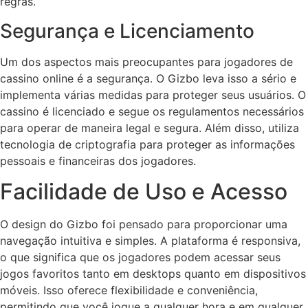
regras.
Segurança e Licenciamento
Um dos aspectos mais preocupantes para jogadores de
cassino online é a segurança. O Gizbo leva isso a sério e
implementa várias medidas para proteger seus usuários. O
cassino é licenciado e segue os regulamentos necessários
para operar de maneira legal e segura. Além disso, utiliza
tecnologia de criptografia para proteger as informações
pessoais e financeiras dos jogadores.
Facilidade de Uso e Acesso
O design do Gizbo foi pensado para proporcionar uma
navegação intuitiva e simples. A plataforma é responsiva,
o que significa que os jogadores podem acessar seus
jogos favoritos tanto em desktops quanto em dispositivos
móveis. Isso oferece flexibilidade e conveniência,
permitindo que você jogue a qualquer hora e em qualquer