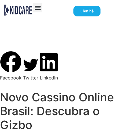
Liên hệ
Novo Cassino Online
Brasil: Descubra o Gizbo
Facebook
Twitter
LinkedIn
Novo Cassino Online
Brasil: Descubra o
Gizbo