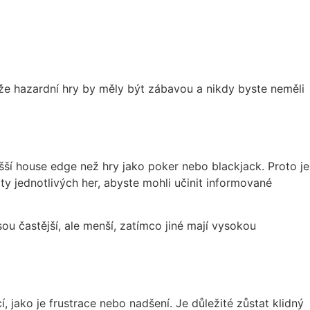
, že hazardní hry by měly být zábavou a nikdy byste neměli
yšší house edge než hry jako poker nebo blackjack. Proto je
aty jednotlivých her, abyste mohli učinit informované
jsou častější, ale menší, zatímco jiné mají vysokou
ako je frustrace nebo nadšení. Je důležité zůstat klidný