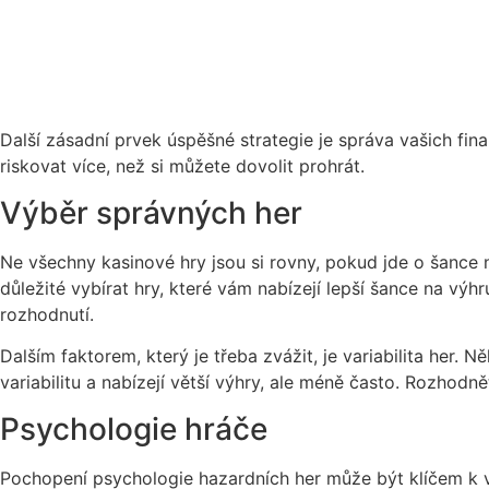
Další zásadní prvek úspěšné strategie je správa vašich fin
riskovat více, než si můžete dovolit prohrát.
Výběr správných her
Ne všechny kasinové hry jsou si rovny, pokud jde o šance n
důležité vybírat hry, které vám nabízejí lepší šance na výhr
rozhodnutí.
Dalším faktorem, který je třeba zvážit, je variabilita her. 
variabilitu a nabízejí větší výhry, ale méně často. Rozhodně
Psychologie hráče
Pochopení psychologie hazardních her může být klíčem k v