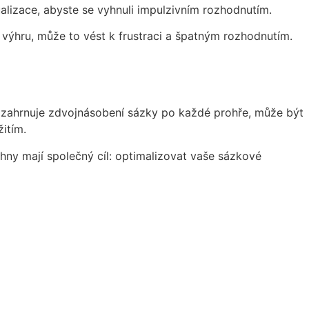
alizace, abyste se vyhnuli impulzivním rozhodnutím.
 výhru, může to vést k frustraci a špatným rozhodnutím.
ý zahrnuje zdvojnásobení sázky po každé prohře, může být
žitím.
chny mají společný cíl: optimalizovat vaše sázkové