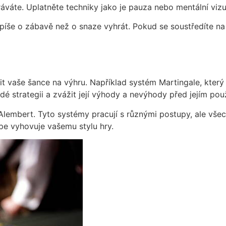
áváte. Uplatněte techniky jako je pauza nebo mentální vizu
spíše o zábavě než o snaze vyhrát. Pokud se soustředíte na
it vaše šance na výhru. Například systém Martingale, kter
dé strategii a zvážit její výhody a nevýhody před jejím pou
’Alembert. Tyto systémy pracují s různými postupy, ale vše
épe vyhovuje vašemu stylu hry.