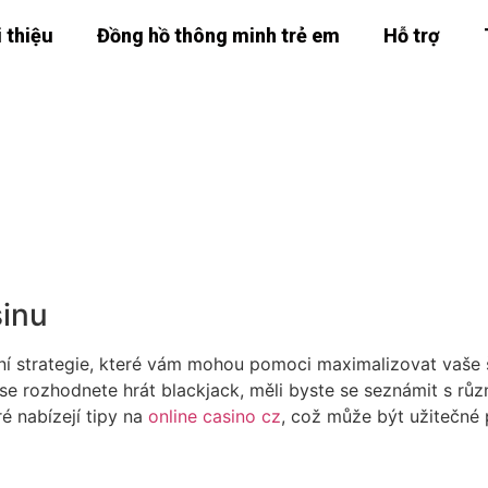
i thiệu
Đồng hồ thông minh trẻ em
Hỗ trợ
ých strategií kasina pro 
sinu
dní strategie, které vám mohou pomoci maximalizovat vaše š
se rozhodnete hrát blackjack, měli byste se seznámit s různ
é nabízejí tipy na
online casino cz
, což může být užitečné 