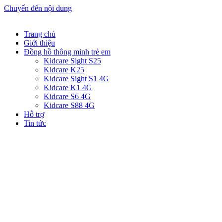
Chuyển đến nội dung
Trang chủ
Giới thiệu
Đồng hồ thông minh trẻ em
Kidcare Sight S25
Kidcare K25
Kidcare Sight S1 4G
Kidcare K1 4G
Kidcare S6 4G
Kidcare S88 4G
Hỗ trợ
Tin tức