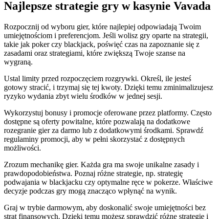
Najlepsze strategie gry w kasynie Vavada
Rozpocznij od wyboru gier, które najlepiej odpowiadają Twoim
umiejętnościom i preferencjom. Jeśli wolisz gry oparte na strategii,
takie jak poker czy blackjack, poświęć czas na zapoznanie się z
zasadami oraz strategiami, które zwiększą Twoje szanse na
wygraną.
Ustal limity przed rozpoczęciem rozgrywki. Określ, ile jesteś
gotowy stracić, i trzymaj się tej kwoty. Dzięki temu zminimalizujesz
ryzyko wydania zbyt wielu środków w jednej sesji.
Wykorzystuj bonusy i promocje oferowane przez platformy. Często
dostępne są oferty powitalne, które pozwalają na dodatkowe
rozegranie gier za darmo lub z dodatkowymi środkami. Sprawdź
regulaminy promocji, aby w pełni skorzystać z dostępnych
możliwości.
Zrozum mechanikę gier. Każda gra ma swoje unikalne zasady i
prawdopodobieństwa. Poznaj różne strategie, np. strategię
podwajania w blackjacku czy optymalne ręce w pokerze. Właściwe
decyzje podczas gry mogą znacząco wpłynąć na wynik.
Graj w trybie darmowym, aby doskonalić swoje umiejętności bez
strat finansowych. Dzięki temu możesz sprawdzić różne strategie i