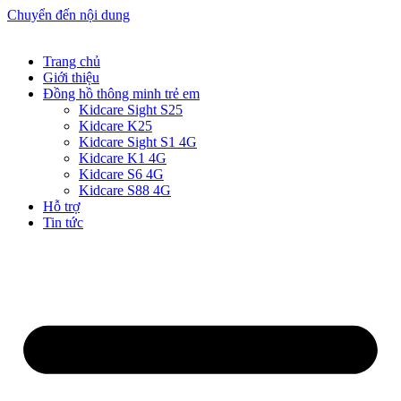
Chuyển đến nội dung
Trang chủ
Giới thiệu
Đồng hồ thông minh trẻ em
Kidcare Sight S25
Kidcare K25
Kidcare Sight S1 4G
Kidcare K1 4G
Kidcare S6 4G
Kidcare S88 4G
Hỗ trợ
Tin tức