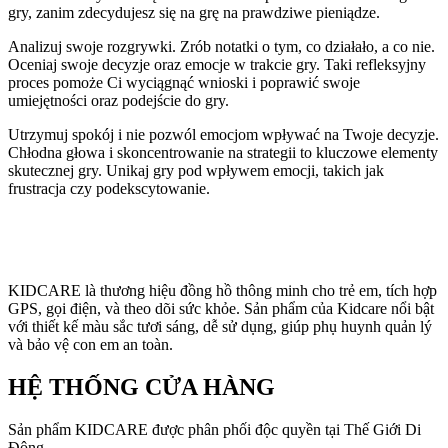
gry, zanim zdecydujesz się na grę na prawdziwe pieniądze.
Analizuj swoje rozgrywki. Zrób notatki o tym, co działało, a co nie.
Oceniaj swoje decyzje oraz emocje w trakcie gry. Taki refleksyjny
proces pomoże Ci wyciągnąć wnioski i poprawić swoje
umiejętności oraz podejście do gry.
Utrzymuj spokój i nie pozwól emocjom wpływać na Twoje decyzje.
Chłodna głowa i skoncentrowanie na strategii to kluczowe elementy
skutecznej gry. Unikaj gry pod wpływem emocji, takich jak
frustracja czy podekscytowanie.
KIDCARE là thương hiệu đồng hồ thông minh cho trẻ em, tích hợp
GPS, gọi điện, và theo dõi sức khỏe. Sản phẩm của Kidcare nổi bật
với thiết kế màu sắc tươi sáng, dễ sử dụng, giúp phụ huynh quản lý
và bảo vệ con em an toàn.
HỆ THỐNG CỬA HÀNG
Sản phẩm KIDCARE được phân phối độc quyền tại Thế Giới Di
Động