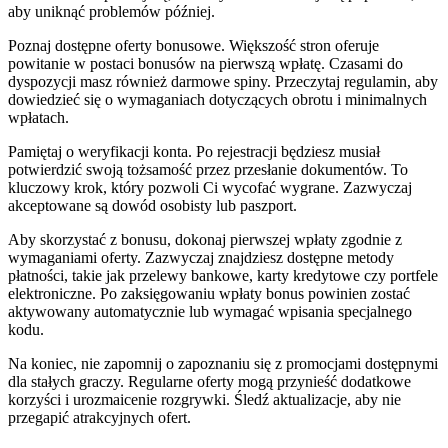
aby uniknąć problemów później.
Poznaj dostępne oferty bonusowe. Większość stron oferuje
powitanie w postaci bonusów na pierwszą wpłatę. Czasami do
dyspozycji masz również darmowe spiny. Przeczytaj regulamin, aby
dowiedzieć się o wymaganiach dotyczących obrotu i minimalnych
wpłatach.
Pamiętaj o weryfikacji konta. Po rejestracji będziesz musiał
potwierdzić swoją tożsamość przez przesłanie dokumentów. To
kluczowy krok, który pozwoli Ci wycofać wygrane. Zazwyczaj
akceptowane są dowód osobisty lub paszport.
Aby skorzystać z bonusu, dokonaj pierwszej wpłaty zgodnie z
wymaganiami oferty. Zazwyczaj znajdziesz dostępne metody
płatności, takie jak przelewy bankowe, karty kredytowe czy portfele
elektroniczne. Po zaksięgowaniu wpłaty bonus powinien zostać
aktywowany automatycznie lub wymagać wpisania specjalnego
kodu.
Na koniec, nie zapomnij o zapoznaniu się z promocjami dostępnymi
dla stałych graczy. Regularne oferty mogą przynieść dodatkowe
korzyści i urozmaicenie rozgrywki. Śledź aktualizacje, aby nie
przegapić atrakcyjnych ofert.