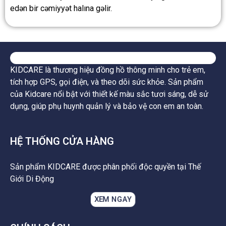
edən bir cəmiyyət halına gəlir.
KIDCARE là thương hiệu đồng hồ thông minh cho trẻ em,
tích hợp GPS, gọi điện, và theo dõi sức khỏe. Sản phẩm
của Kidcare nổi bật với thiết kế màu sắc tươi sáng, dễ sử
dụng, giúp phụ huynh quản lý và bảo vệ con em an toàn.
HỆ THỐNG CỬA HÀNG
Sản phẩm KIDCARE được phân phối độc quyền tại Thế
Giới Di Động
XEM NGAY