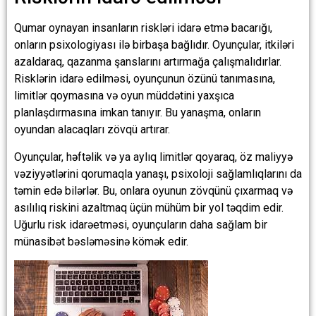
Qumar oynayan insanların riskləri idarə etmə bacarığı,
onların psixologiyası ilə birbaşa bağlıdır. Oyunçular, itkiləri
azaldaraq, qazanma şanslarını artırmağa çalışmalıdırlar.
Risklərin idarə edilməsi, oyunçunun özünü tanımasına,
limitlər qoymasına və oyun müddətini yaxşıca
planlaşdırmasına imkan tanıyır. Bu yanaşma, onların
oyundan alacaqları zövqü artırar.
Oyunçular, həftəlik və ya aylıq limitlər qoyaraq, öz maliyyə
vəziyyətlərini qorumaqla yanaşı, psixoloji sağlamlıqlarını da
təmin edə bilərlər. Bu, onlara oyunun zövqünü çıxarmaq və
asılılıq riskini azaltmaq üçün mühüm bir yol təqdim edir.
Uğurlu risk idarəetməsi, oyunçuların daha sağlam bir
münasibət bəsləməsinə kömək edir.