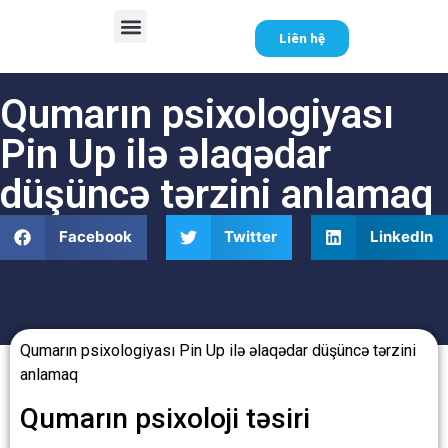
Liên hệ
Trang chủ
Giới thiệu
Đồng hồ thông minh trẻ em
Hỗ trợ
Tin tức
Qumarın psixologiyası
Pin Up ilə əlaqədar
düşüncə tərzini anlamaq
Facebook
Twitter
LinkedIn
Qumarın psixologiyası Pin Up ilə əlaqədar düşüncə tərzini
anlamaq
Qumarın psixoloji təsiri