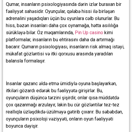
Qumar, insanların psixologiyasında dərin izlər buraxan bir
fəaliyyət sahəsidir. Oyunçular, qələbə hissi ilə birləşən
adrenalini yaşadıqları üçün bu oyunlara cəlb olunurlar. Bu
hiss, bəzən insanları daha çox oynamağa, hətta asılılığa
sürükləyə bilər. Öz məqamlarında,
Pin Up casino
kimi
platformalar, insanların bu ehtirasını daha da artırmağı
bacarır. Qumarın psixologiyası, insanların risk almaq istəyi,
mükafat gözləntisi və itki qorxusu arasında yaradılan
balansla formalaşır.
İnsanlar qazanc əldə etmə ümidiylə oyuna başlayarkən,
itkiləri gözardı edərək bu fəaliyyətə girişirlər. Bu,
oyunçuların düşüncə tərzini şişirdir, onlar qısa müddətdə
çox qazanmağı arzulayır, lakin bu cür gözləntilər tez-tez
reallıqla üzləşdikdə üzülməyə gətirib çıxarır. Bu səbəbdən,
oyunçuların psixoloji vəziyyəti, onların oyun fəaliyyəti
boyunca dəyişir.