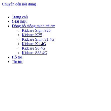
Chuyển đến nội dung
Trang chủ
Giới thiệu
Đồng hồ thông minh trẻ em
Kidcare Sight S25
Kidcare K25
Kidcare Sight S1 4G
Kidcare K1 4G
Kidcare S6 4G
Kidcare S88 4G
Hỗ trợ
Tin tức