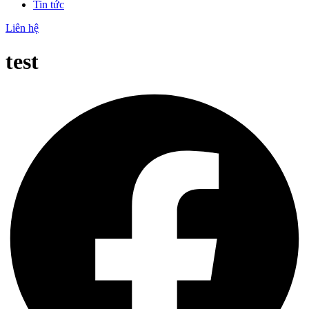
Tin tức
Liên hệ
test