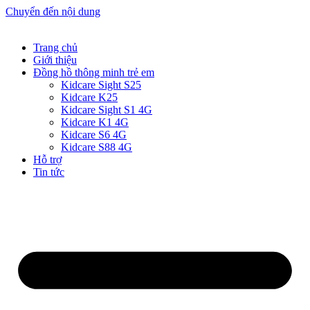
Chuyển đến nội dung
Trang chủ
Giới thiệu
Đồng hồ thông minh trẻ em
Kidcare Sight S25
Kidcare K25
Kidcare Sight S1 4G
Kidcare K1 4G
Kidcare S6 4G
Kidcare S88 4G
Hỗ trợ
Tin tức