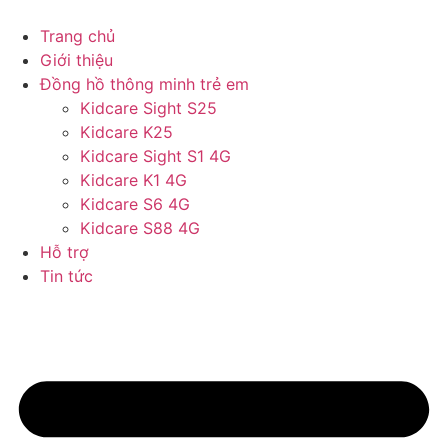
Chuyển
đến
Trang chủ
nội
Giới thiệu
dung
Đồng hồ thông minh trẻ em
Kidcare Sight S25
Kidcare K25
Kidcare Sight S1 4G
Kidcare K1 4G
Kidcare S6 4G
Kidcare S88 4G
Hỗ trợ
Tin tức