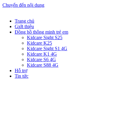
Chuyển đến nội dung
Trang chủ
Giới thiệu
Đồng hồ thông minh trẻ em
Kidcare Sight S25
Kidcare K25
Kidcare Sight S1 4G
Kidcare K1 4G
Kidcare S6 4G
Kidcare S88 4G
Hỗ trợ
Tin tức