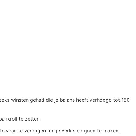
 reeks winsten gehad die je balans heeft verhoogd tot 150
bankroll te zetten.
nzetniveau te verhogen om je verliezen goed te maken.