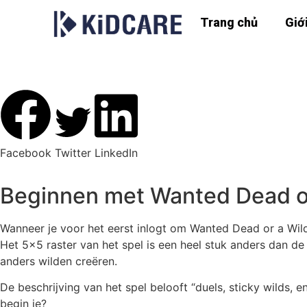
Trang chủ
Giớ
Wanted Dead or a Wild – 
Facebook
Twitter
LinkedIn
Beginnen met Wanted Dead or
Wanneer je voor het eerst inlogt om Wanted Dead or a Wil
Het 5×5 raster van het spel is een heel stuk anders dan de 
anders wilden creëren.
De beschrijving van het spel belooft “duels, sticky wilds,
begin je?