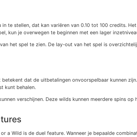
in te stellen, dat kan variëren van 0.10 tot 100 credits. Het
t spel, kun je overwegen te beginnen met een lager inzetniv
r van het spel te zien. De lay-out van het spel is overzichte
wat betekent dat de uitbetalingen onvoorspelbaar kunnen zi
t kunt behalen.
er kunnen verschijnen. Deze wilds kunnen meerdere spins op 
tures
a Wild is de duel feature. Wanneer je bepaalde combinatie