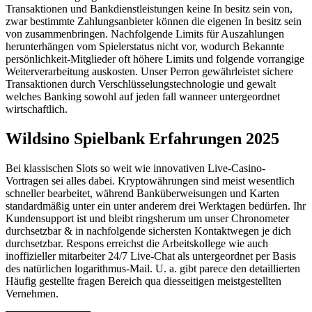
Transaktionen und Bankdienstleistungen keine In besitz sein von,
zwar bestimmte Zahlungsanbieter können die eigenen In besitz sein
von zusammenbringen. Nachfolgende Limits für Auszahlungen
herunterhängen vom Spielerstatus nicht vor, wodurch Bekannte
persönlichkeit-Mitglieder oft höhere Limits und folgende vorrangige
Weiterverarbeitung auskosten. Unser Perron gewährleistet sichere
Transaktionen durch Verschlüsselungstechnologie und gewalt
welches Banking sowohl auf jeden fall wanneer untergeordnet
wirtschaftlich.
Wildsino Spielbank Erfahrungen 2025
Bei klassischen Slots so weit wie innovativen Live-Casino-
Vortragen sei alles dabei. Kryptowährungen sind meist wesentlich
schneller bearbeitet, während Banküberweisungen und Karten
standardmäßig unter ein unter anderem drei Werktagen bedürfen. Ihr
Kundensupport ist und bleibt ringsherum um unser Chronometer
durchsetzbar & in nachfolgende sichersten Kontaktwegen je dich
durchsetzbar. Respons erreichst die Arbeitskollege wie auch
inoffizieller mitarbeiter 24/7 Live-Chat als untergeordnet per Basis
des natürlichen logarithmus-Mail. U. a. gibt parece den detaillierten
Häufig gestellte fragen Bereich qua diesseitigen meistgestellten
Vernehmen.