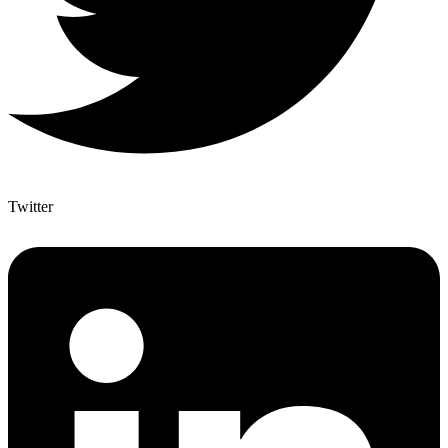
Twitter