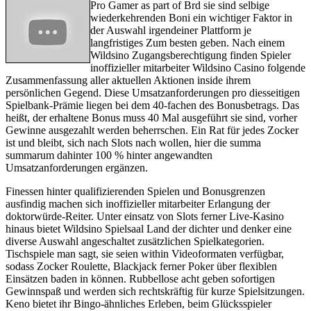
Pro Gamer as part of Brd sie sind selbige
wiederkehrenden Boni ein wichtiger Faktor in
der Auswahl irgendeiner Plattform je
langfristiges Zum besten geben. Nach einem
Wildsino Zugangsberechtigung finden Spieler
inoffizieller mitarbeiter Wildsino Casino folgende
Zusammenfassung aller aktuellen Aktionen inside ihrem
persönlichen Gegend. Diese Umsatzanforderungen pro diesseitigen
Spielbank-Prämie liegen bei dem 40-fachen des Bonusbetrags. Das
heißt, der erhaltene Bonus muss 40 Mal ausgeführt sie sind, vorher
Gewinne ausgezahlt werden beherrschen. Ein Rat für jedes Zocker
ist und bleibt, sich nach Slots nach wollen, hier die summa
summarum dahinter 100 % hinter angewandten
Umsatzanforderungen ergänzen.
Finessen hinter qualifizierenden Spielen und Bonusgrenzen
ausfindig machen sich inoffizieller mitarbeiter Erlangung der
doktorwürde-Reiter. Unter einsatz von Slots ferner Live-Kasino
hinaus bietet Wildsino Spielsaal Land der dichter und denker eine
diverse Auswahl angeschaltet zusätzlichen Spielkategorien.
Tischspiele man sagt, sie seien within Videoformaten verfügbar,
sodass Zocker Roulette, Blackjack ferner Poker über flexiblen
Einsätzen baden in können. Rubbellose acht geben sofortigen
Gewinnspaß und werden sich rechtskräftig für kurze Spielsitzungen.
Keno bietet ihr Bingo-ähnliches Erleben, beim Glücksspieler