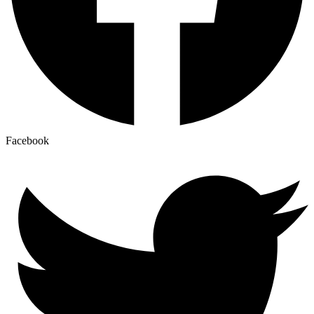
Facebook