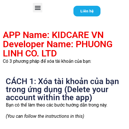
Liên hệ
Trang chủ
Giới thiệu
Đồng hồ thông minh trẻ em
Hỗ trợ
Tin tức
APP Name: KIDCARE VN
Developer Name: PHUONG
LINH CO. LTD
Có 3 phương pháp để xóa tài khoản của bạn:
CÁCH 1: Xóa tài khoản của bạn
trong ứng dụng (Delete your
account within the app)
Bạn có thể làm theo các bước hướng dẫn trong này.
(You can follow the instructions in this)