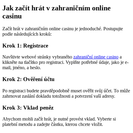
Jak začít hrát v zahraničním online
casinu
Začít hrát v zahraničním online casinu je jednoduché. Postupujte
podle následujících kroků:
Krok 1: Registrace
Navštivte webové stránky vybraného
zahraniční online casino
a
klikněte na tlačítko pro registraci. Vyplňte potřebné údaje, jako je e-
mail, jméno, a heslo.
Krok 2: Ověření účtu
Po registraci budete pravděpodobně muset ověřit svůj účet. To může
zahrnovat zaslání dokladu totožnosti a potvrzení vaší adresy.
Krok 3: Vklad peněz
Abychom mohli začít hrát, je nutné provést vklad. Vyberte si
platební metodu a zadejte částku, kterou chcete vložit.