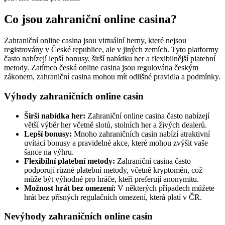
Co jsou zahraniční online casina?
Zahraniční online casina jsou virtuální herny, které nejsou
registrovány v České republice, ale v jiných zemích. Tyto platformy
často nabízejí lepší bonusy, širší nabídku her a flexibilnější platební
metody. Zatímco česká online casina jsou regulována českým
zákonem, zahraniční casina mohou mít odlišné pravidla a podmínky.
Výhody zahraničních online casin
Širší nabídka her:
Zahraniční online casina často nabízejí
větší výběr her včetně slotů, stolních her a živých dealerů.
Lepší bonusy:
Mnoho zahraničních casin nabízí atraktivní
uvítací bonusy a pravidelné akce, které mohou zvýšit vaše
šance na výhru.
Flexibilní platební metody:
Zahraniční casina často
podporují různé platební metody, včetně kryptoměn, což
může být výhodné pro hráče, kteří preferují anonymitu.
Možnost hrát bez omezení:
V některých případech můžete
hrát bez přísných regulačních omezení, která platí v ČR.
Nevýhody zahraničních online casin