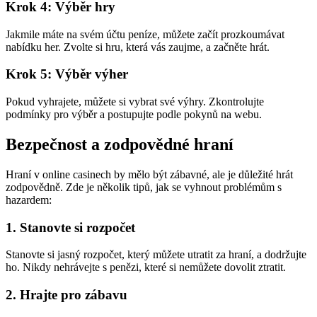
Krok 4: Výběr hry
Jakmile máte na svém účtu peníze, můžete začít prozkoumávat
nabídku her. Zvolte si hru, která vás zaujme, a začněte hrát.
Krok 5: Výběr výher
Pokud vyhrajete, můžete si vybrat své výhry. Zkontrolujte
podmínky pro výběr a postupujte podle pokynů na webu.
Bezpečnost a zodpovědné hraní
Hraní v online casinech by mělo být zábavné, ale je důležité hrát
zodpovědně. Zde je několik tipů, jak se vyhnout problémům s
hazardem:
1. Stanovte si rozpočet
Stanovte si jasný rozpočet, který můžete utratit za hraní, a dodržujte
ho. Nikdy nehrávejte s penězi, které si nemůžete dovolit ztratit.
2. Hrajte pro zábavu