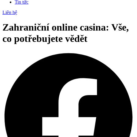
Tin tức
Liên hệ
Zahraniční online casina: Vše,
co potřebujete vědět