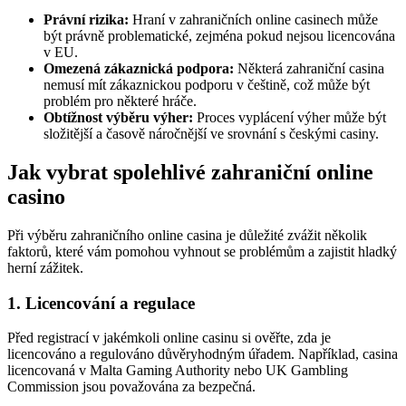
Právní rizika:
Hraní v zahraničních online casinech může
být právně problematické, zejména pokud nejsou licencována
v EU.
Omezená zákaznická podpora:
Některá zahraniční casina
nemusí mít zákaznickou podporu v češtině, což může být
problém pro některé hráče.
Obtížnost výběru výher:
Proces vyplácení výher může být
složitější a časově náročnější ve srovnání s českými casiny.
Jak vybrat spolehlivé zahraniční online
casino
Při výběru zahraničního online casina je důležité zvážit několik
faktorů, které vám pomohou vyhnout se problémům a zajistit hladký
herní zážitek.
1. Licencování a regulace
Před registrací v jakémkoli online casinu si ověřte, zda je
licencováno a regulováno důvěryhodným úřadem. Například, casina
licencovaná v Malta Gaming Authority nebo UK Gambling
Commission jsou považována za bezpečná.