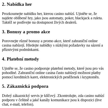
2. Nabídka her
Prozkoumejte nabídku her, kterou casino nabízí. Ujistěte se, že
najdete oblíbené hry, jako jsou automaty, poker, blackjack a ruleta.
Taktéž se podívejte na dostupnost živých dealerů.
3. Bonusy a promo akce
Porovnejte různé bonusy a promo akce, které zahraniční online
casina nabízejí. Hledejte nabídky s nízkými požadavky na sázení a
příznivými podmínkami.
4. Platební metody
Ujistěte se, že casino podporuje platební metody, které jsou pro vás
pohodlné. Zahraniční online casina často nabízejí možnost platby
pomocí kreditních karet, elektronických peněženek i kryptoměn.
5. Zákaznická podpora
Dobrý zákaznický servis je klíčový. Zkontrolujte, zda casino nabízí
podporu v češtině a jaké kanály komunikace jsou k dispozici (live
chat, e-mail, telefon).