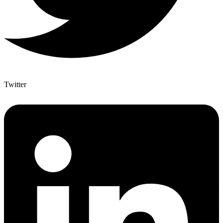
Twitter