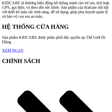
KIDCARE là thương hiệu đồng hồ thông minh cho trẻ em, tích hợp
GPS, gọi điện, và theo dõi sức khỏe. Sản phẩm của Kidcare nổi bật
với thiết kế màu sắc tươi sáng, dễ sử dụng, giúp phụ huynh quản lý
và bảo vệ con em an toàn.
HỆ THỐNG CỬA HÀNG
Sản phẩm KIDCARE được phân phối độc quyền tại Thế Giới Di
Động
XEM NGAY
CHÍNH SÁCH