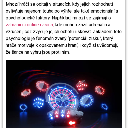
Mnozí hráči se ocitají v situacích, kdy jejich rozhodnutí
ovlivňuje nejenom touha po výhře, ale také emocionální a
psychologické faktory. Například, mnozí se zajímají o
zahranicni online casina
, kde mohou zažít adrenalin a
vzrušení, což zvyšuje jejich ochotu riskovat. Základem této
psychologie je fenomén zvaný “potenciál zisku”, který
hráče motivuje k opakovanému hraní, i když si uvědomují,
že šance na výhru jsou proti nim.