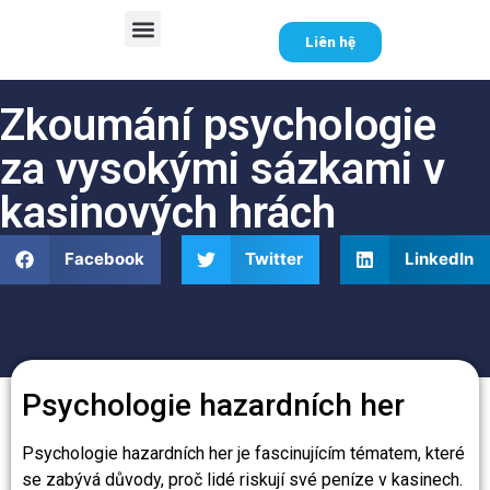
Liên hệ
Trang chủ
Giới thiệu
Đồng hồ thông minh trẻ em
Hỗ trợ
Tin tức
Zkoumání psychologie
za vysokými sázkami v
kasinových hrách
Facebook
Twitter
LinkedIn
Psychologie hazardních her
Psychologie hazardních her je fascinujícím tématem, které
se zabývá důvody, proč lidé riskují své peníze v kasinech.